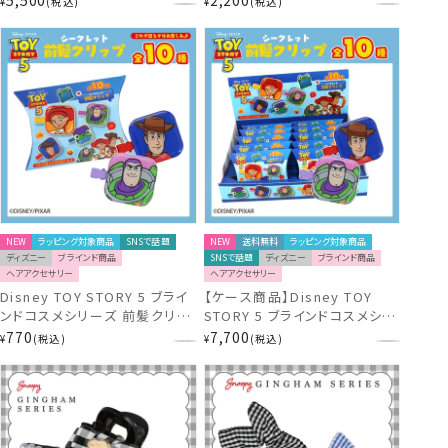
5,500
2,200
¥
税込
¥
税込
に！おでかけシリーズ ＜ トート
に！おでかけシリーズ ＜ ネーム
バッグ ＞ ヒロアカ 粧美堂
タグ ＞ ヒロアカ 粧美堂
shobido
shobido
NEW
ラッピング対象商品
SNSで話題
NEW
送料無料
ラッピング対象商品
ディズニー
ブラインド商品
SNSで話題
ディズニー
ブラインド商品
ヘアアクセサリー
ヘアアクセサリー
Disney TOY STORY 5 ブライ
【ケース商品】Disney TOY
ンドコスメシリーズ 前髪クリッ
STORY 5 ブラインドコスメシリ
プ ＜全10種＞ トイ・ストーリー
ーズ 前髪クリップセット ＜全
770
7,700
¥
税込
¥
税込
ディズニー 粧美堂 shobido
10種セット＞ トイ・ストーリー
ディズニー 粧美堂 shobido