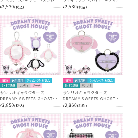
テ＞ リルアラモード 粧美堂
イメロディ/クロミ/シナモロー
2,530
2,530
¥
税込
¥
税込
shobido 吸水キャップ
ル＞ サンリオ 粧美堂 shobido
吸水キャップ
NEW
送料無料
ラッピング対象商品
NEW
送料無料
ラッピング対象商品
SNSで話題
サンリオ
ポーチ
SNSで話題
サンリオ
サンリオキャラクターズ
サンリオキャラクターズ
DREAMY SWEETS GHOST
DREAMY SWEETS GHOST
HOUSEシリーズ マルチポーチ
HOUSEシリーズ 合皮ネームチ
3,850
2,860
¥
税込
¥
税込
＜ マイメロディ / クロミ / シュ
ャーム ＜ マイメロディ / クロミ
ガーバニーズ（しろうさ） / シュ
＞ 粧美堂 shobido ドリーミー
ガーバニーズ（くろうさ） ＞ 粧
スイーツ ゴースト ハウス シリ
美堂 shobido ドリーミー スイ
ーズ
ーツ ゴースト ハウス シリーズ