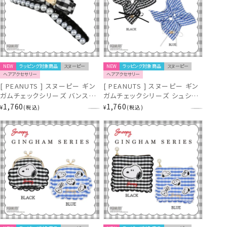
NEW
ラッピング対象商品
スヌーピー
NEW
ラッピング対象商品
スヌーピー
ヘアアクセサリー
ヘアアクセサリー
[ PEANUTS ] スヌーピー ギン
[ PEANUTS ] スヌーピー ギン
ガムチェックシリーズ バンスク
ガムチェックシリーズ シュシュ
リップ ＜ BLACK ＞ 粧美堂
＜ BLACK / BLUE ＞ 粧美堂
1,760
1,760
¥
税込
¥
税込
shobido
shobido