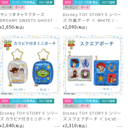
NEW
ラッピング対象商品
SNSで話題
NEW
ラッピング対象商品
SNSで話題
サンリオ
ポーチ
ディズニー
ポーチ
サンリオキャラクターズ
Disney TOY STORY 5 シリー
DREAMY SWEETS GHOST
ズ 巾着ポーチ ＜ WHITE /
HOUSEシリーズ ホイップクリ
BLUE ＞ トイ・ストーリー ディ
1,650
2,090
¥
税込
¥
税込
ームチャーム付きPVCマルチポ
ズニー 粧美堂 shobido
ーチ 粧美堂 shobido ドリーミ
ー スイーツ ゴースト ハウス シ
リーズ
NEW
ラッピング対象商品
SNSで話題
NEW
ラッピング対象商品
SNSで話題
ディズニー
ポーチ
ディズニー
ポーチ
Disney TOY STORY 5 シリー
Disney TOY STORY 5 シリー
ズ カラビナ付きミニポーチ ＜
ズ スクエアポーチ ＜ SILVER /
SILVER / BLUE ＞ トイ・ストー
BLUE ＞ トイ・ストーリー ディ
2,640
2,310
¥
税込
¥
税込
リー ディズニー 粧美堂
ズニー 粧美堂 shobido
shobido