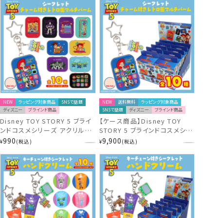
NEW
ラッピング対象商品
SNSで話題
NEW
送料無料
ラッピング対象商品
ディズニー
ブラインド商品
SNSで話題
ディズニー
ブラインド商品
Disney TOY STORY 5 ブライ
【ケース商品】Disney TOY
ンドコスメシリーズ アクリルチ
STORY 5 ブラインドコスメシリ
ャーム付き レトロ缶マルチバー
ーズ アクリルチャーム付き レト
990
9,900
¥
税込
¥
税込
ム ＜全10種＞ トイ・ストーリー
ロ缶マルチバームセット ＜全10
ディズニー 粧美堂 shobido
種セット＞ トイ・ストーリー デ
ィズニー 粧美堂 shobido