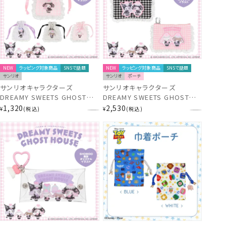
NEW
ラッピング対象商品
SNSで話題
NEW
ラッピング対象商品
SNSで話題
サンリオ
サンリオ
ポーチ
サンリオキャラクターズ
サンリオキャラクターズ
DREAMY SWEETS GHOST
DREAMY SWEETS GHOST
HOUSEシリーズ ギンガムチェ
HOUSEシリーズ ギンガムチェ
1,320
2,530
¥
税込
¥
税込
ックミニ巾着 ＜ マイメロディ /
ックティッシュポーチ ＜ マイメ
クロミ / シュガーバニーズ（し
ロディ＆クロミ / シュガーバニ
ろうさ） / シュガーバニーズ（く
ーズ ＞ 粧美堂 shobido ドリ
ろうさ） ＞ 粧美堂 shobido ド
ーミー スイーツ ゴースト ハウ
リーミー スイーツ ゴースト ハ
ス シリーズ
ウス シリーズ