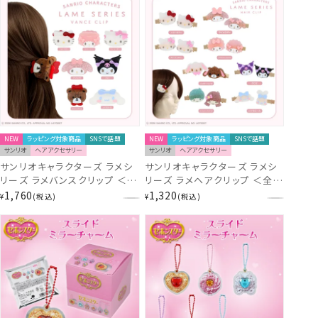
NEW
ラッピング対象商品
SNSで話題
NEW
ラッピング対象商品
SNSで話題
サンリオ
ヘアアクセサリー
サンリオ
ヘアアクセサリー
サンリオキャラクターズ ラメシ
サンリオキャラクターズ ラメシ
リーズ ラメバンスクリップ ＜全
リーズ ラメヘアクリップ ＜全8
7種＞ 粧美堂 shobido
種＞ 2個セット 粧美堂
1,760
1,320
¥
税込
¥
税込
shobido