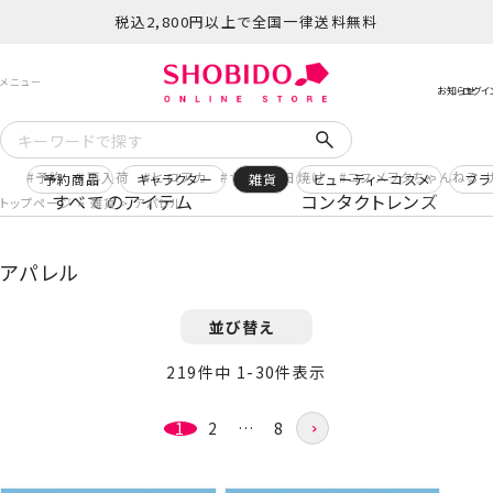
税込2,800円以上で全国一律送料無料
予約
再入荷
ヒロアカ
サンリオ日焼け
コスメヲタちゃんねる 
予約商品
キャラクター
雑貨
ビューティーコスメ
ブラ
すべてのアイテム
コンタクトレンズ
トップページ
雑貨
アパレル
アパレル
並び替え
219
件中
1
-
30
件表示
1
2
…
8