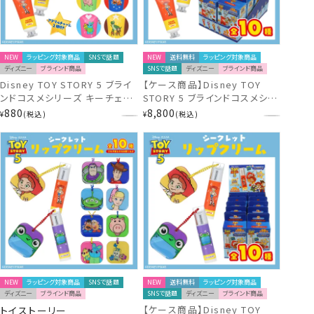
NEW
ラッピング対象商品
SNSで話題
NEW
送料無料
ラッピング対象商品
ディズニー
ブラインド商品
SNSで話題
ディズニー
ブラインド商品
Disney TOY STORY 5 ブライ
【ケース商品】Disney TOY
ンドコスメシリーズ キーチェー
STORY 5 ブラインドコスメシリ
ン付き シークレット ハンドクリ
ーズ キーチェーン付き シーク
880
8,800
¥
税込
¥
税込
ーム ＜全10種＞ トイ・ストーリ
レット ハンドクリームセット ＜
ー ディズニー 粧美堂 shobido
全10種セット＞ トイ・ストーリ
ー ディズニー 粧美堂 shobido
NEW
ラッピング対象商品
SNSで話題
NEW
送料無料
ラッピング対象商品
ディズニー
ブラインド商品
SNSで話題
ディズニー
ブラインド商品
【ケース商品】Disney TOY
トイストーリー