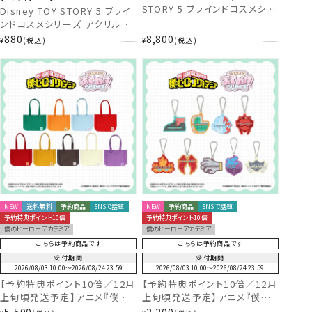
STORY 5 ブラインドコスメシリ
Disney TOY STORY 5 ブライ
ーズ アクリルミラーチャーム付
ンドコスメシリーズ アクリルミ
き リップクリームセット ＜全10
ラーチャーム付き リップクリー
880
8,800
¥
税込
¥
税込
種セット＞ トイ・ストーリー デ
ム ＜全10種＞ トイ・ストーリー
ィズニー 粧美堂 shobido
ディズニー 粧美堂 shobido
NEW
送料無料
予約商品
SNSで話題
NEW
予約商品
SNSで話題
予約特典ポイント10倍
予約特典ポイント10倍
僕のヒーローアカデミア
僕のヒーローアカデミア
こちらは予約商品です
こちらは予約商品です
受付期間
受付期間
2026/08/03 10:00
〜
2026/08/24 23:59
2026/08/03 10:00
〜
2026/08/24 23:59
【予約特典ポイント10倍／12月
【予約特典ポイント10倍／12月
上旬頃発送予定】アニメ『僕の
上旬頃発送予定】アニメ『僕の
ヒーローアカデミア』 いっしょ
ヒーローアカデミア』 いっしょ