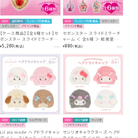
NEW
送料無料
ラッピング対象商品
NEW
ラッピング対象商品
セボンスター
セボンスター
ブラインド商品
ブラインド商品
【ケース商品】【全6種セット】セ
セボンスター スライドミラーチ
ボンスター スライドミラーチャ
ャーム ＜ 全6種 ＞ 粧美堂
ーム コンプリートセット ＜ 6個
shobido
5,280
880
¥
税込
¥
税込
BOXセット ＞ 粧美堂 shobido
NEW
SNSで話題
リルアラモード
NEW
SNSで話題
サンリオ
ヘアドライキャップ
ヘアドライキャップ
Lil ala mode ヘアドライキャッ
サンリオキャラクターズ ヘアド
プ ＜ムース/キャミー/スフレ/ラ
ライキャップ ＜ハローキティ/マ