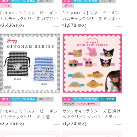
NEW
ラッピング対象商品
スヌーピー
NEW
ラッピング対象商品
スヌーピー
ポーチ
ポーチ
[ PEANUTS ] スヌーピー ギン
[ PEANUTS ] スヌーピー ギン
ガムチェックシリーズ ガマ口ポ
ガムチェックシリーズ ミニポー
ーチ ＜ BLACK / BLUE ＞ 粧
チ ＜ BLACK / BLUE ＞ 粧美
2,420
1,870
¥
税込
¥
税込
美堂 shobido
堂 shobido
NEW
ラッピング対象商品
スヌーピー
NEW
ラッピング対象商品
SNSで話題
ポーチ
サンリオ
ヘアアクセサリー
[ PEANUTS ] スヌーピー ギン
サンリオキャラクターズ 日焼け
ガムチェックシリーズ 巾着 ＜
ヘアクリップ ＜ハローキティ/
BLACK / BLUE ＞ 粧美堂
マイメロディ / クロミ / シナモ
2,310
1,320
¥
税込
¥
税込
shobido
ロール / ポムポムプリン＞ 2個
入り サンリオ 粧美堂 shobido