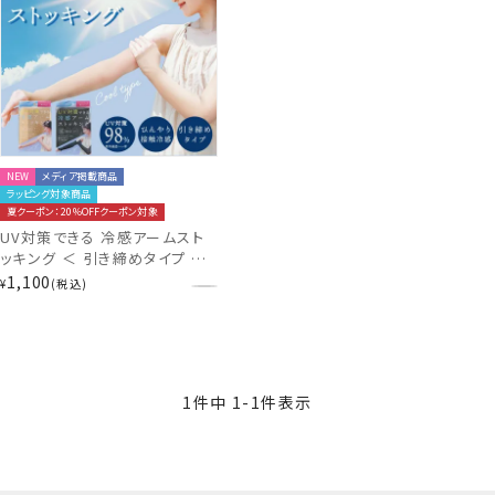
NEW
メディア掲載商品
ラッピング対象商品
夏クーポン：20％OFFクーポン対象
UV対策できる 冷感アームスト
ッキング ＜ 引き締めタイプ ベ
ージュ/引き締めタイプ ブラック
1,100
¥
税込
＞ 粧美堂 SHOBIDO
1
件中
1
-
1
件表示