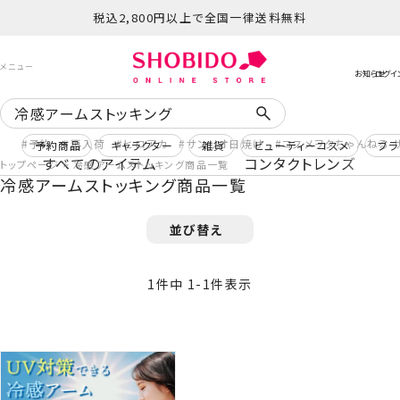
税込2,800円以上で全国一律送料無料
予約
再入荷
ヒロアカ
サンリオ日焼け
コスメヲタちゃんねる 
予約商品
キャラクター
雑貨
ビューティーコスメ
ブラ
すべてのアイテム
コンタクトレンズ
トップページ
冷感アームストッキング商品一覧
冷感アームストッキング商品一覧
並び替え
1
件中
1
-
1
件表示