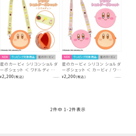
NEW
ラッピング対象商品
星のカービィ
NEW
ラッピング対象商品
星のカービィ
星のカービィ シリコンショルダ
星のカービィ シリコン ショルダ
ーポシェット ＜ ワドルディ ＞
ーポシェット ＜ カービィ / ワド
KI30437
ルディ ＞ 任天堂 Nintendo 粧
2,200
2,200
¥
税込
¥
税込
美堂 SHOBIDO
2
件中
1
-
2
件表示