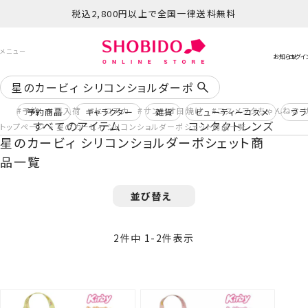
税込2,800円以上で全国一律送料無料
予約
再入荷
ヒロアカ
サンリオ日焼け
コスメヲタちゃんねる 
予約商品
キャラクター
雑貨
ビューティーコスメ
ブラ
すべてのアイテム
コンタクトレンズ
トップページ
星のカービィ シリコンショルダーポシェット商品一覧
星のカービィ シリコンショルダーポシェット商
品一覧
並び替え
2
件中
1
-
2
件表示