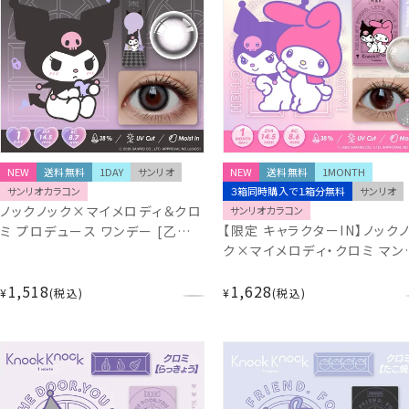
NEW
送料無料
1DAY
サンリオ
NEW
送料無料
1MONTH
サンリオカラコン
３箱同時購入で１箱分無料
サンリオ
ノックノック×マイメロディ＆クロ
サンリオカラコン
【限定 キャラクターIN】ノック
ミ プロデュース ワンデー [乙女の
ク×マイメロディ・クロミ マン
きもち] 10枚入 14.5mm 1day
リー [きのこパーティ] 2枚入
KnockKnock KK-SA71793
1,518
1,628
14.5mm サンリオ カラコン 1
¥
税込
¥
税込
月 1month 度あり 度なし
KnockKnock KK-SA13649