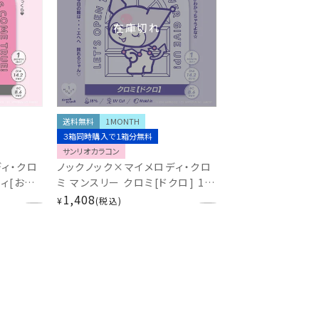
在庫切れ
送料無料
1MONTH
３箱同時購入で１箱分無料
サンリオカラコン
ィ・クロ
ノックノック×マイメロディ・クロ
ィ[おん
ミ マンスリー クロミ[ドクロ] 1箱
UVカット
2枚入 カラコン UVカット モイス
1,408
¥
税込
ト 低含水 度あり 度なし
MI・MY
KnockKnock×KUROMI・MY
MERODY サンリオ KK-
SA95370