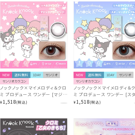
NEW
送料無料
1DAY
サンリオ
NEW
送料無料
1DAY
サンリオ
サンリオカラコン
サンリオカラコン
ノックノック×マイメロディ＆クロ
ノックノック×マイメロディ＆
ミ プロデュース ワンデー [マジッ
ミ プロデュース ワンデー [ス
クアワーピンク] 10枚入
1,518
リーナイトブルー] 10枚入
1,518
¥
税込
¥
税込
14.2mm 1day KnockKnock
14.2mm 1day KnockKnoc
KK-SA71953
KK-SA71921