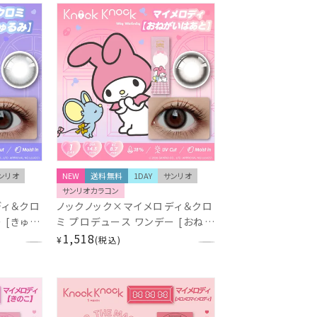
ンリオ
NEW
送料無料
1DAY
サンリオ
サンリオカラコン
ディ＆クロ
ノックノック×マイメロディ＆クロ
 [きゅる
ミ プロデュース ワンデー [おねが
day
いはあと] 10枚入 14.5mm
1,518
¥
税込
1857
1day KnockKnock KK-
SA71825