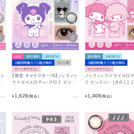
NEW
送料無料
1MONTH
送料無料
1MONTH
３箱同時購入で１箱分無料
サンリオ
３箱同時購入で１箱分無料
サンリオカラコン
サンリオカラコン
ノッ
【限定 キャラクターIN】ノックノッ
ノックノック×マイメロデ
ス
ク×マイメロディ・クロミ マンス
ミ マンスリー [きのこ] 
リー [963 on KUROMI] 2枚入
14.5mm 低含水 UVカ
1,628
1,408
ヶ
14.5mm サンリオ カラコン 1ヶ
ンリオ カラコン 1ヶ月 1
¥
税込
¥
税込
月 1month 度あり 度なし
度あり 度なし 盛れる
KnockKnock KK-SA13617
KnockKnock ドンキ K
SA46938