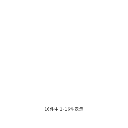
16
件中
1
-
16
件表示