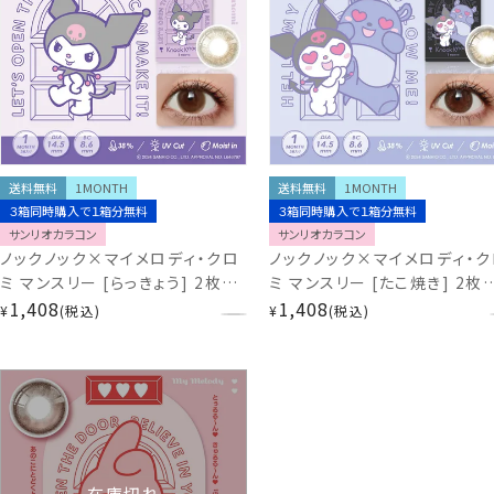
送料無料
1MONTH
送料無料
1MONTH
３箱同時購入で１箱分無料
３箱同時購入で１箱分無料
サンリオカラコン
サンリオカラコン
ノックノック×マイメロディ・クロ
ノックノック×マイメロディ・ク
ミ マンスリー [らっきょう] 2枚入
ミ マンスリー [たこ焼き] 2枚
14.5mm 低含水 UVカット付 サ
1,408
14.5mm 低含水 UVカット付 
1,408
¥
税込
¥
税込
ンリオ カラコン 1ヶ月 1month
ンリオ カラコン 1ヶ月 1mont
度あり 度なし 盛れる
度あり 度なし 盛れる
KnockKnock ドンキ KK-
KnockKnock ドンキ KK-
SA46874
SA46842
在庫切れ