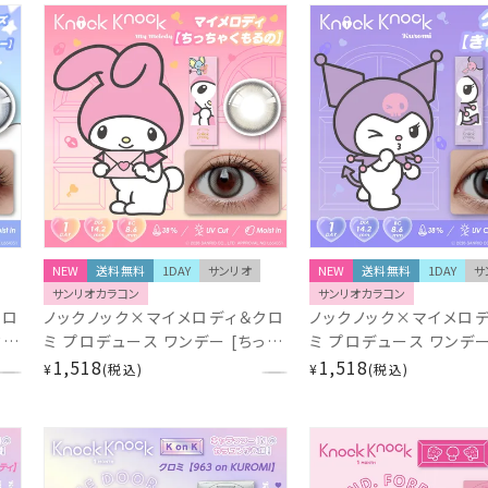
NEW
送料無料
1DAY
サンリオ
NEW
送料無料
1DAY
サ
サンリオカラコン
サンリオカラコン
クロ
ノックノック×マイメロディ＆クロ
ノックノック×マイメロ
ター
ミ プロデュース ワンデー [ちっち
ミ プロデュース ワンデー
ゃくもるの] 10枚入 14.2mm
1,518
み] 10枚入 14.2mm 1
1,518
¥
税込
¥
税込
k
1day KnockKnock KK-
KnockKnock KK-SA7
SA71889