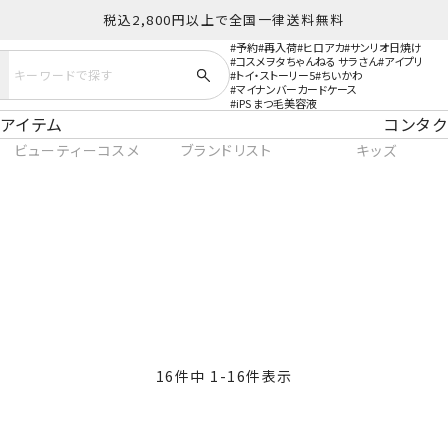
税込2,800円以上で全国一律送料無料
予約
再入荷
ヒロアカ
サンリオ日焼け
コスメヲタちゃんねる サラさん
アイプリ
トイ・ストーリー5
ちいかわ
マイナンバーカードケース
iPS まつ毛美容液
アイテム
コンタク
ビューティーコスメ
ブランドリスト
キッズ
16
件中
1
-
16
件表示