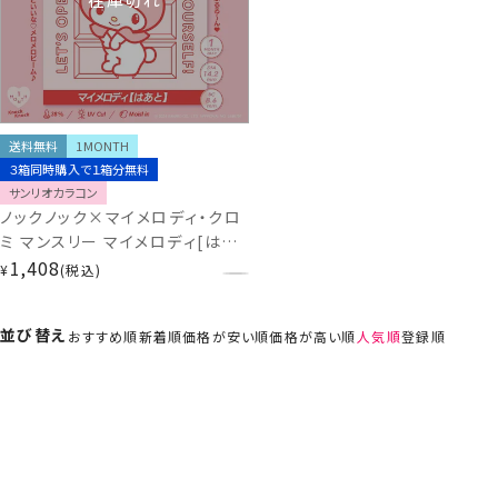
送料無料
1MONTH
３箱同時購入で１箱分無料
サンリオカラコン
ノックノック×マイメロディ・クロ
ミ マンスリー マイメロディ[はあ
と] 1箱2枚入
1,408
¥
税込
KnockKnock×KUROMI・MY
MERODY サンリオ KK-
並び替え
おすすめ順
新着順
価格が安い順
価格が高い順
人気順
登録順
SA95306