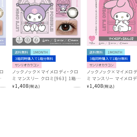
送料無料
1MONTH
送料無料
1MONTH
３箱同時購入で１箱分無料
３箱同時購入で１箱分無料
サンリオカラコン
サンリオカラコン
ロ
ノックノック×マイメロディ・クロ
ノックノック×マイメロデ
入
ミ マンスリー クロミ[963] 1箱2
ミ マンスリー マイメロデ
サ
枚入 カラコン UVカット モイスト
1,408
ぷ] 1箱2枚入 カラコン 
1,408
¥
税込
¥
税込
h
低含水 度あり 度なし
モイスト 度あり 度なし
KnockKnock×KUROMI・MY
KnockKnock×KURO
MERODY サンリオ KK-
MERODY サンリオ KK-
SA95402
SA95338