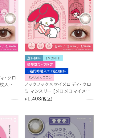
送料無料
1MONTH
粧美堂ストア限定
３箱同時購入で１箱分無料
ィ・クロ
サンリオカラコン
ノックノック×マイメロディ・クロ
2枚入
ミ マンスリー [メロメロマイメロ
ット付 サ
ディ（限定カラー）] 2枚入
1,408
month
¥
税込
14.5mm サンリオ カラコン 1ヶ
月 1month 度あり 度なし
K-
KnockKnock KK-SA46906