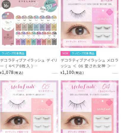
ラッピング対象商品
NEW
ラッピング対象商品
デコラティブアイラッシュ デイリ
デコラティブアイラッシュ メロラ
ー ( 4ペア8枚入 )
ッシュ ＜ 06 愛され女神 ＞
Decorative Eyelash つけま
SE13395
1,078
1,100
¥
税込
¥
税込
つげ 粧美堂 SHOBIDO