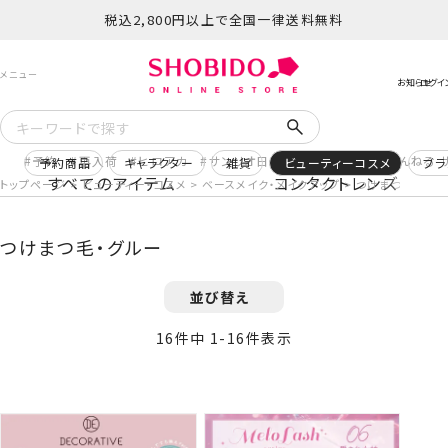
税込2,800円以上で全国一律送料無料
予約
再入荷
ヒロアカ
サンリオ日焼け
コスメヲタちゃんねる 
予約商品
キャラクター
雑貨
ビューティーコスメ
ブラ
すべてのアイテム
コンタクトレンズ
トップページ
ビューティー・コスメ
ベースメイク・メイクアップ
つけまつ毛・グル
つけまつ毛・グルー
並び替え
16
件中
1
-
16
件表示