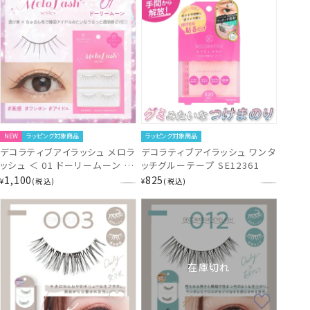
NEW
ラッピング対象商品
ラッピング対象商品
デコラティブアイラッシュ メロラ
デコラティブアイラッシュ ワンタ
ッシュ ＜ 01 ドーリームーン ＞
ッチグルーテープ SE12361
SE13390
1,100
825
¥
税込
¥
税込
在庫切れ