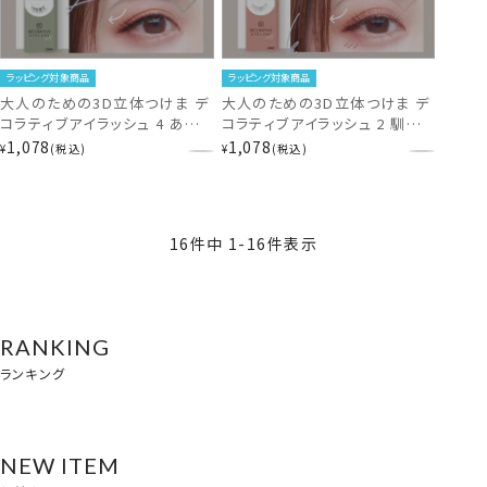
ラッピング対象商品
ラッピング対象商品
大人のための3D立体つけま デ
大人のための3D立体つけま デ
コラティブアイラッシュ 4 あざと
コラティブアイラッシュ 2 馴染
さタイプ DecorativeEyelash
ませタイプ
1,078
1,078
¥
税込
¥
税込
SE43543
DecorativeEyelash
SE43541
16
件中
1
-
16
件表示
RANKING
ランキング
NEW ITEM