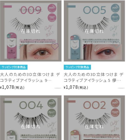
在庫切れ
在庫切れ
ラッピング対象商品
ラッピング対象商品
大人のための3D立体つけま デ
大人のための3D立体つけま デ
コラティブアイラッシュ 9
コラティブアイラッシュ 5 儚さタ
DecorativeEyelash
イプ DecorativeEyelash
1,078
1,078
¥
税込
¥
税込
SE43647
SE43544
在庫切れ
在庫切れ