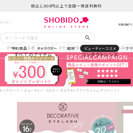
税込2,800円以上で全国一律送料無料
予約
再入荷
ヒロアカ
サンリオ日焼け
コスメヲタちゃんねる 
予約商品
キャラクター
雑貨
ビューティーコスメ
ブラ
すべてのアイテム
コンタクトレンズ
トップページ
ビューティー・コスメ
デコラティブアイラッシュ デイリー ( 4ペア8枚入 )