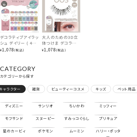
デコラティブアイラッ
大人のための3D立
シュ デイリー ( 4ペ
体つけま デコラティ
ア8枚入 )
ブアイラッシュ 3 愛
1,078
1,078
¥
税込
¥
税込
Decorative
されタイプ
Eyelash つけまつ
DecorativeEyela
げ 粧美堂
sh SE43542
CATEGORY
SHOBIDO
カテゴリーから探す
ぱっちりタイプ
もっとみる
キャラクター
雑貨
ビューティーコスメ
キッズ
ペット用品
「かわいい」は瞳から。
ディズニー
サンリオ
ちいかわ
ミッフィー
ナチュラルに盛れるつけまつげを目指し
大人の女性にこそ付けてほしい・・・
モフサンド
スヌーピー
すみっコぐらし
プリキュア
ひとりひとりの自まつげに馴染む
こだわりのつけまつげを開発しました。
星のカービィ
ポケモン
ムーミン
ハリー・ポッタ
ー