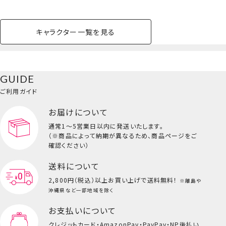
柔らかい透明軸と、3D加工で自然な束感を実現。
計算されたカールと長さの「ナチュラルフィットアイラッシュ」
セルフでもサロン並みのクオリティーで新登場
キャラクター一覧を見る
4ペア入り 全8type
ペットハウス
コスメセット
スクール
ネイル
シャドウ・チー
ペットベッド
アパレル
ヘア
ハンドクリーム
ペット用品
ボディケア
ホビー
バスボール
スキンケア
小型犬
ホーム
ク
ベースメイク・メ
雑貨その他
猫
メイク道具
コスメその他
GUIDE
バッグ・タオル・
イクアップ
ヘアグッズ
マニキュア
リップ・グロス
小物
ご利用ガイド
ペット用品一覧を見る
雑貨一覧を見る
お届けについて
その他
ビューティーコスメ一覧を見る
通常1～5営業日以内に発送いたします。
（※商品によって納期が異なるため、商品ページをご
キッズ一覧を見る
確認ください）
送料について
2,800円（税込）以上
お買い上げで送料無料！
※離島や
沖縄県など一部地域を除く
お支払いについて
クレジットカード・
AmazonPay・PayPay・NP後払い