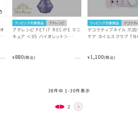
ラッピング対象商品
プチレシピ
ラッピング対象商品
デコラテ
ルオ
プチレシピ PETiT RECiPE マニ
デコラティブネイル 爪
＞
キュア ＜05 バイオレット＞
ケア ネイルスクラブ TN4
NL43133 プチ レシピ
880
1,100
¥
税込
¥
税込
38
件中
1
-
30
件表示
1
2