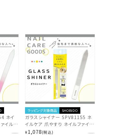
O
ラッピング対象商品
SHOBIDO
54 ネイ
ガラスシャイナー SPV81155 ネ
ファイル
イルケア 爪やすり ネイルファイル
 ささくれ
爪磨き 自爪ケア 二枚爪 ささくれ
1,078
¥
税込
ド 爪みが
バッファー エメリーボード 爪みが