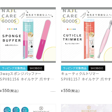
爪に優しい TN81266
TN81281
ラッピング対象商品
SHOBIDO
ラッピング対象商品
SHOBIDO
3wayスポンジバッファー
キューティクルトリマー
SPV81156 ネイルケア 爪やすり
SPV81157 ネイルケア 爪や
ネイルファイル 爪磨き 自爪ケア
ネイルファイル 爪磨き 自爪ケ
550
550
二枚爪 ささくれ バッファー エメリ
二枚爪 ささくれ バッファー エ
¥
税込
¥
税込
ーボード 爪みがき おうち時間 フ
ーボード 爪みがき おうち時間
ットネイル セルフネイル 仕上げ
ットネイル セルフネイル 仕上
お手入れ ジェルネイル 粧美堂
お手入れ ジェルネイル 粧美堂