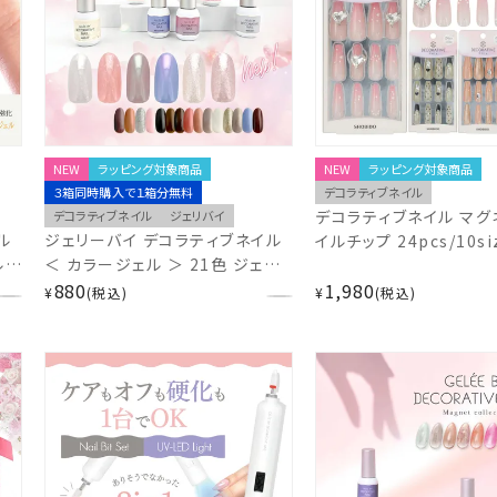
NEW
ラッピング対象商品
NEW
ラッピング対象商品
３箱同時購入で１箱分無料
デコラティブネイル
デコラティブネイル マグ
デコラティブネイル
ジェリバイ
ル
ジェリーバイ デコラティブネイル
イルチップ 24pcs/10si
＜ カラージェル ＞ 21色 ジェル
Ring/Dots/Bliss/C
ネイル 粧美堂 SHOBIDO ジェリ
880
1,980
粧美堂 shobido
¥
税込
¥
税込
バイ