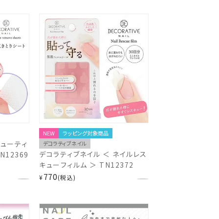
ル セルフ
き おうち時間 フットネイル セルフ
 ジェルネ
ネイル 仕上げ お手入れ ジェルネ
イル 粧美堂 SHOBIDO
shobido
NEW
ラッピング対象商品
キューティ
デコラティブネイル
デコラティブネイル ＜ ネイルレス
12369
キューフィルム ＞ TN12372
770
¥
税込