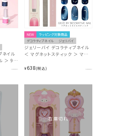
NEW
ラッピング対象商品
デコラティブネイル
ジェリバイ
ジェリーバイ デコラティブネイル
ブネイル
＜ マグネットスティック ＞ マグ
 ＞ 9色
ネットネイル専用磁石 粧美堂
OBIDO
638
SHOBIDO ジェルネイル
¥
税込
在庫切れ