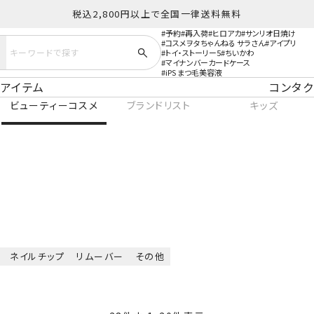
税込2,800円以上で全国一律送料無料
予約
再入荷
ヒロアカ
サンリオ日焼け
コスメヲタちゃんねる サラさん
アイプリ
トイ・ストーリー5
ちいかわ
マイナンバーカードケース
iPS まつ毛美容液
アイテム
コンタク
ビューティーコスメ
ブランドリスト
キッズ
ネイルチップ
リムーバー
その他