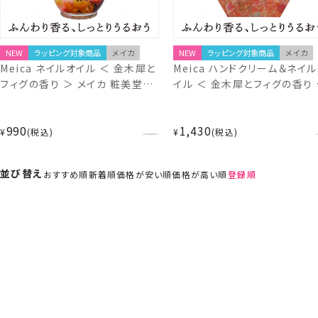
NEW
ラッピング対象商品
メイカ
NEW
ラッピング対象商品
メイカ
Meica ネイルオイル ＜ 金木犀と
Meica ハンドクリーム＆ネイ
フィグの香り ＞ メイカ 粧美堂
イル ＜ 金木犀とフィグの香り 
SHOBIDO
メイカ 粧美堂 SHOBIDO
990
1,430
¥
税込
¥
税込
並び替え
おすすめ順
新着順
価格が安い順
価格が高い順
登録順