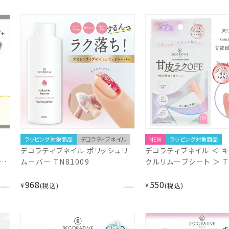
おうち時間 フットネイル セルフネ
き おうち時間 フットネイ
イル 仕上げ お手入れ ジェルネイ
ネイル 仕上げ お手入れ
ル 粧美堂 SHOBIDO shobido
イル 粧美堂 SHOBIDO
shobido
ラッピング対象商品
デコラティブネイル
NEW
ラッピング対象商品
デコラティブネイル ポリッシュリ
デコラティブネイル ＜ 
すり
ムーバー TN81009
クルリムーブシート ＞ TN
ア
968
550
メリ
¥
税込
¥
税込
 フ
げ