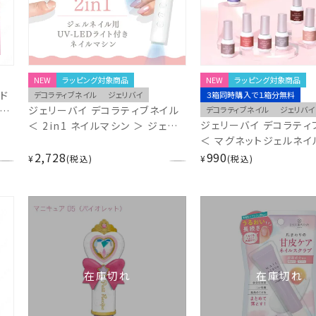
NEW
ラッピング対象商品
NEW
ラッピング対象商品
ド
デコラティブネイル
ジェリバイ
３箱同時購入で１箱分無料
ジェリーバイ デコラティブネイル
ニ
デコラティブネイル
ジェリバイ
ジェリーバイ デコラティ
＜ 2in1 ネイルマシン ＞ ジェル
＆
＜ マグネットジェルネイル
ネイル用 UV-LEDライト付き 粧
粧美
2,728
ジェルネイル 粧美堂 SH
990
美堂 SHOBIDO ジェリバイ
¥
税込
¥
税込
マグネットネイル
在庫切れ
在庫切れ