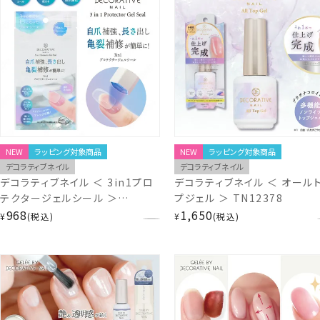
SHOBIDO shobido
SHOBIDO shobido
NEW
ラッピング対象商品
NEW
ラッピング対象商品
デコラティブネイル
デコラティブネイル
デコラティブネイル ＜ 3in1プロ
デコラティブネイル ＜ オール
テクタージェルシール ＞
プジェル ＞ TN12378
TN12375
968
1,650
¥
税込
¥
税込