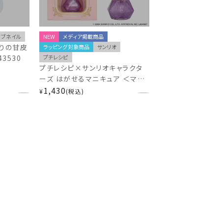
ィブネイル
NEW
メディア掲載商品
回りの甘皮
ラッピング対象商品
サンリオ
3530
プチレシピ
プチレシピ×サンリオキャラクタ
ーズ はがせるマニキュア ＜マイ
メロディ パープル＞ MM43644
1,430
¥
税込