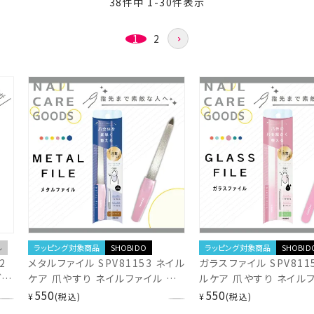
38
件中
1
-
30
件表示
1
2
ル
ラッピング対象商品
SHOBIDO
ラッピング対象商品
SHOBID
2
メタルファイル SPV81153 ネイル
ガラスファイル SPV811
ブネ
ケア 爪やすり ネイルファイル 爪
ルケア 爪やすり ネイル
ル
磨き 自爪ケア 二枚爪 ささくれ バ
550
爪磨き 自爪ケア 二枚爪
550
¥
税込
¥
税込
ア
ッファー エメリーボード 爪みがき
バッファー エメリーボー