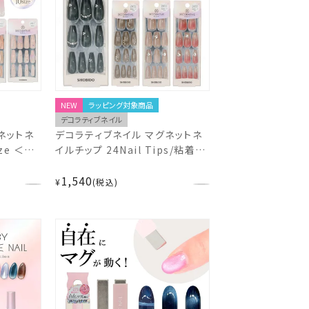
NEW
ラッピング対象商品
デコラティブネイル
ネットネ
デコラティブネイル マグネットネ
ze ＜
イルチップ 24Nail Tips/粘着テ
harm＞
ープ付き ＜
1,540
Glow/Lustre/Prima/Halo＞
¥
税込
粧美堂 shobido