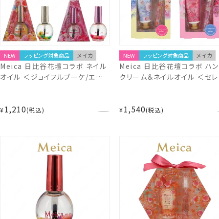
NEW
ラッピング対象商品
メイカ
NEW
ラッピング対象商品
メイカ
Meica 日比谷花壇コラボ ネイル
Meica 日比谷花壇コラボ ハン
オイル ＜ジョイフルブーケ/エンブ
クリーム＆ネイルオイル ＜セレ
レイスブーケ＞ メイカ 粧美堂
ティ＆ジョイフルブーケ/オーラ
shobido
エンブレイスブーケ＞ メイカ 
1,210
1,540
堂 shobido
¥
税込
¥
税込