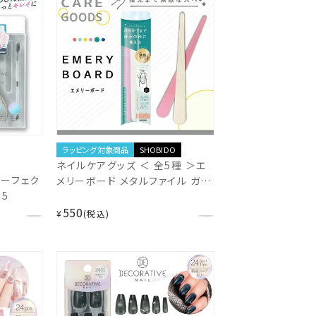
ラッピング対象商品
SHOBIDO
ネイルケアグッズ ＜ 全5種 ＞エ
パーフェク
メリーボード メタルファイル ガラ
75
スファイル 3wayスポンジバッファ
550
ー キューティクルトリマー 粧美
¥
税込
堂 shobido