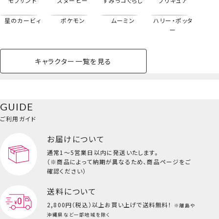
モフサンド
スヌーピー
すみっコぐらし
プリキュア
星のカービィ
ポケモン
ムーミン
ハリー・ポッタ
ー
キャラクター一覧を見る
ペットハウス
コスメセット
スクール
ネイル
シャドウ・チー
ペットベッド
アパレル
ヘア
ハンドクリーム
ペット用品
ボディケア
ホビー
バスボール
スキンケア
小型犬
ホーム
ク
ベースメイク・メ
雑貨その他
猫
メイク道具
コスメその他
GUIDE
バッグ・タオル・
イクアップ
ヘアグッズ
マニキュア
リップ・グロス
小物
ご利用ガイド
ペット用品一覧を見る
雑貨一覧を見る
お届けについて
その他
ビューティーコスメ一覧を見る
通常1～5営業日以内に発送いたします。
（※商品によって納期が異なるため、商品ページをご
キッズ一覧を見る
確認ください）
送料について
2,800円（税込）以上
お買い上げで送料無料！
※離島や
沖縄県など一部地域を除く