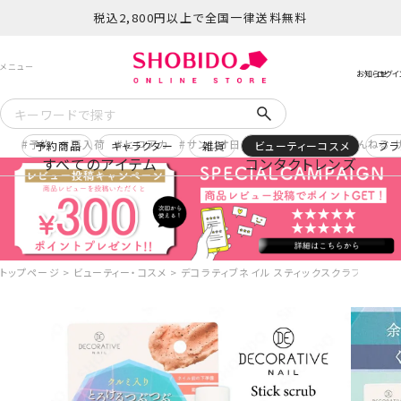
税込2,800円以上で全国一律送料無料
予約
再入荷
ヒロアカ
サンリオ日焼け
コスメヲタちゃんねる 
予約商品
キャラクター
雑貨
ビューティーコスメ
ブラ
すべてのアイテム
コンタクトレンズ
トップページ
ビューティー・コスメ
デコラティブネイル スティックスクラブ TN815