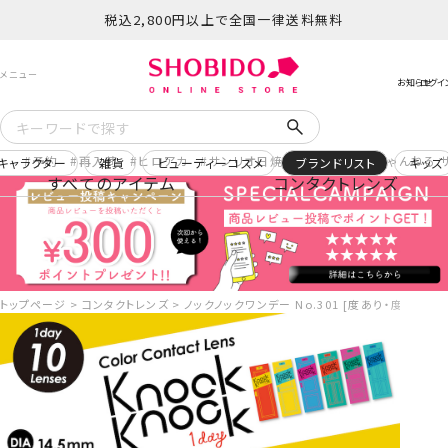
税込2,800円以上で全国一律送料無料
予約
再入荷
ヒロアカ
サンリオ日焼け
コスメヲタちゃんねる 
キャラクター
雑貨
ビューティーコスメ
ブランドリスト
キッズ
すべてのアイテム
コンタクトレンズ
トップページ
コンタクトレンズ
ノックノックワンデー No.301 [度あり・度なし][10