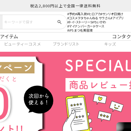
税込2,800円以上で全国一律送料無料
予約
再入荷
ヒロアカ
サンリオ日焼け
コスメヲタちゃんねる サラさん
アイプリ
トイ・ストーリー5
ちいかわ
マイナンバーカードケース
iPS まつ毛美容液
アイテム
コンタク
ビューティーコスメ
ブランドリスト
キッズ