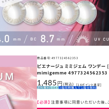
商品番号
4977324562353
ピエナージュ ミミジェム ワンデー [ミ
mimigemme 4977324562353
1,485
税込
[
14
ポイント進呈]
送料無料
1DAY
３箱同時購入で１箱分無料
【必須】
注意事項に同意いただいた後、