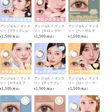
ぴゅあブルーグレー
アンジョルノ マンス
アンジョルノ マンス
アンジョルノ マンス
リー [ブラックショコ
リー [マロングラッ
リー [ヘーゼルマキ
ラ] 1ヶ月 [2枚入]
セ] 1ヶ月 [2枚入]
アート] 1ヶ月 [2枚
1,500
1,500
1,500
¥
税込
¥
税込
¥
税込
en Giorno
en Giorno
入] en Giorno
1Month EC94764
1Month EC94734
1Month EC94704
アンジョルノ マンス
アンジョルノ マンス
アンジョルノ マンス
リー [カラメルブラ
リー [ティアグレー
リー [ロージーラテ]
ウン] 1ヶ月 [2枚入]
ジュ] 1ヶ月 [2枚入]
1ヶ月 [2枚入] en
1,500
1,500
1,500
¥
税込
¥
税込
¥
税込
en Giorno
en Giorno
Giorno 1Month
1Month EC57783
1Month EC94390
EC94360