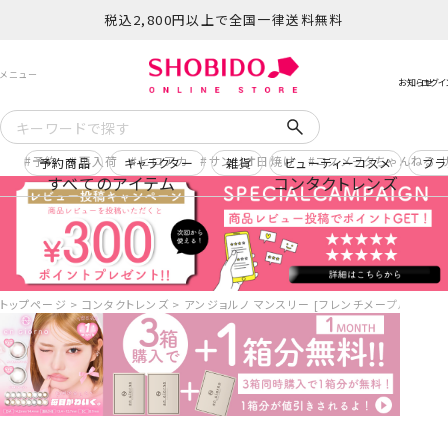
税込2,800円以上で全国一律送料無料
予約
再入荷
ヒロアカ
サンリオ日焼け
コスメヲタちゃんねる 
予約商品
キャラクター
雑貨
ビューティーコスメ
ブラ
すべてのアイテム
コンタクトレンズ
トップページ
コンタクトレンズ
アンジョルノ マンスリー [フレンチメープル] 1ヶ月 [2枚