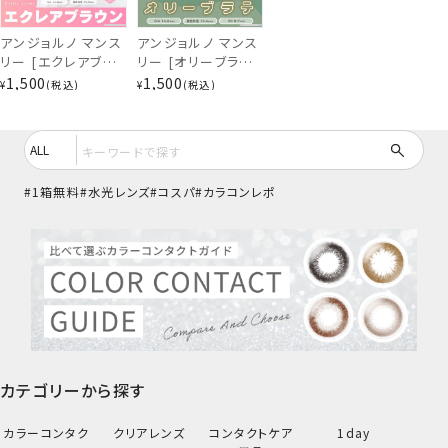
ぴゅあベージュ
アンジョルノ マンス
アンジョルノ マンス
リー [エクレアブラ
リー [オリーブラテ]
ウン] 1ヶ月 [2枚入]
1ヶ月 [2枚入] en
1,500
1,500
¥
税込
¥
税込
en Giorno
Giorno 1Month
1Month EC57392
EC57362
1箱無料
水光レンズ
コスパ
カラコンレポ
カテゴリーから探す
びーだまグレージュ
カラーコンタク
クリアレンズ
コンタクトケア
1day