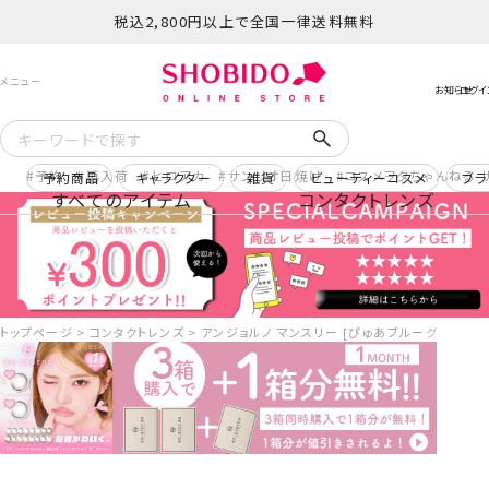
税込2,800円以上で全国一律送料無料
予約
再入荷
ヒロアカ
サンリオ日焼け
コスメヲタちゃんねる 
予約商品
キャラクター
雑貨
ビューティーコスメ
ブラ
すべてのアイテム
コンタクトレンズ
トップページ
コンタクトレンズ
アンジョルノ マンスリー [ぴゅあブルーグレー] 1ヶ月 [2