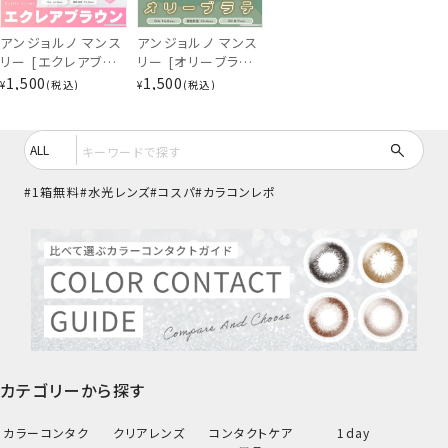
ぴゅあベージュ
アンジョルノ マンス
アンジョルノ マンス
リー [エクレアブラ
リー [オリーブラテ]
ウン] 1ヶ月 [2枚入]
1ヶ月 [2枚入] en
1,500
1,500
¥
税込
¥
税込
en Giorno
Giorno 1Month
1Month EC57392
EC57362
1箱無料
水光レンズ
コスパ
カラコンレポ
カテゴリーから探す
びーだまグレージュ
カラーコンタク
クリアレンズ
コンタクトケア
1day