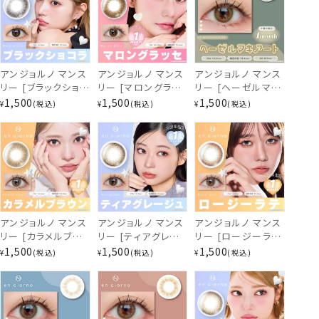
ぴゅあブルーグレー
アンジョルノ マンス
アンジョルノ マンス
アンジョルノ マンス
リー [ブラックショコ
リー [マロングラッ
リー [ヘーゼルマキ
ラ] 1ヶ月 [2枚入]
セ] 1ヶ月 [2枚入]
アート] 1ヶ月 [2枚
1,500
1,500
1,500
¥
税込
¥
税込
¥
税込
en Giorno
en Giorno
入] en Giorno
1Month EC94764
1Month EC94734
1Month EC94704
アンジョルノ マンス
アンジョルノ マンス
アンジョルノ マンス
リー [カラメルブラ
リー [ティアグレー
リー [ロージーラテ]
ウン] 1ヶ月 [2枚入]
ジュ] 1ヶ月 [2枚入]
1ヶ月 [2枚入] en
1,500
1,500
1,500
¥
税込
¥
税込
¥
税込
en Giorno
en Giorno
Giorno 1Month
1Month EC57783
1Month EC94390
EC94360