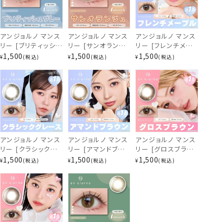
ぴゅあブラウン
アンジョルノ マンス
アンジョルノ マンス
アンジョルノ マンス
リー [ブリティッシュ
リー [サンオランジ
リー [フレンチメー
グレー] 1ヶ月 [2枚
ュ] 1ヶ月 [2枚入]
プル] 1ヶ月 [2枚入]
1,500
1,500
1,500
¥
税込
¥
税込
¥
税込
入] en Giorno
en Giorno
en Giorno
1Month EC94330
1Month EC94300
1Month EC57753
アンジョルノ マンス
アンジョルノ マンス
アンジョルノ マンス
リー [クラシックグ
リー [アマンドブラ
リー [グロスブラウ
レース] 1ヶ月 [2枚
ウン] 1ヶ月 [2枚入]
ン] 1ヶ月 [2枚入]
1,500
1,500
1,500
¥
税込
¥
税込
¥
税込
入] en Giorno
en Giorno
en Giorno
1Month EC57723
1Month EC57693
1Month EC57422