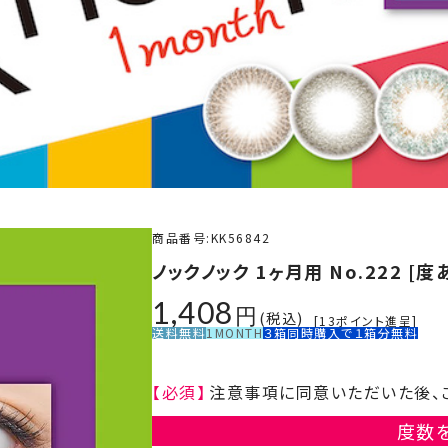
商品番号
KK56842
ノックノック 1ヶ月用 No.222 [度
1,408
税込
[
13
ポイント進呈]
送料無料
1MONTH
３箱同時購入で１箱分無料
【必須】
注意事項に同意いただいた後、
度数