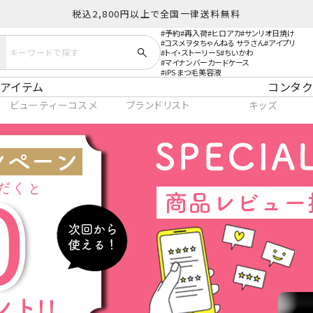
税込2,800円以上で全国一律送料無料
予約
再入荷
ヒロアカ
サンリオ日焼け
コスメヲタちゃんねる サラさん
アイプリ
トイ・ストーリー5
ちいかわ
マイナンバーカードケース
iPS まつ毛美容液
アイテム
コンタク
ビューティーコスメ
ブランドリスト
キッズ