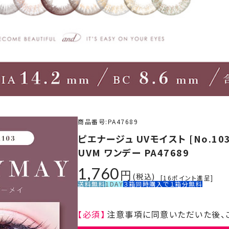
商品番号
PA47689
ピエナージュ UVモイスト [No.103
UVM ワンデー PA47689
1,760
税込
[
16
ポイント進呈]
送料無料
1DAY
３箱同時購入で１箱分無料
【必須】
注意事項に同意いただいた後、