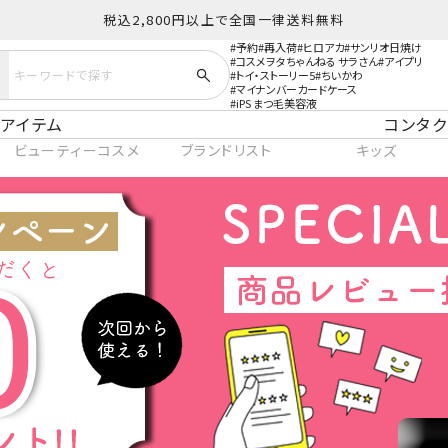
税込2,800円以上で全国一律送料無料
予約
再入荷
ヒロアカ
サンリオ日焼け
コスメヲタちゃんねる サラさん
アイプリ
トイ・ストーリー5
ちいかわ
マイナンバーカードケース
iPS まつ毛美容液
アイテム
コンタク
ビューティーコスメ
ブランドリスト
キッズ