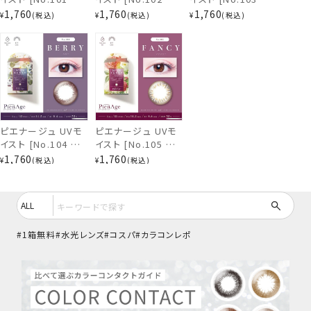
ーリー][12枚入]
ディ][12枚入]
イビーメイ][12枚
1,760
1,760
1,760
¥
税込
¥
税込
¥
税込
104.ベリー
PienAge UVM ワン
PienAge UVM ワン
入] PienAge UVM
デー PA47633
デー PA47661
ワンデー PA47689
ピエナージュ UVモ
ピエナージュ UVモ
イスト [No.104 ベ
イスト [No.105 ファ
リー][12枚入]
ンシー][12枚入]
1,760
1,760
¥
税込
¥
税込
PienAge UVM ワン
PienAge UVM ワン
デー PA47717
デー PA47745
105.ファンシー
1箱無料
水光レンズ
コスパ
カラコンレポ