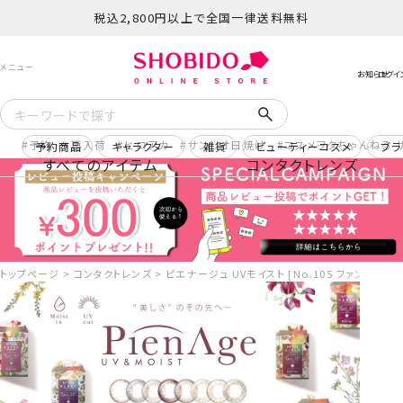
税込2,800円以上で全国一律送料無料
予約
再入荷
ヒロアカ
サンリオ日焼け
コスメヲタちゃんねる 
予約商品
キャラクター
雑貨
ビューティーコスメ
ブラ
すべてのアイテム
コンタクトレンズ
トップページ
コンタクトレンズ
ピエナージュ UVモイスト [No.105 ファンシー][12