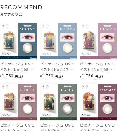
RECOMMEND
おすすめ商品
ピエナージュ UVモ
ピエナージュ UVモ
ピエナージュ UVモ
103.ベイビーメイ
イスト [No.108 ム
イスト [No.107 ハッ
イスト [No.106 ファ
ーニー][12枚入]
ピー][12枚入]
ジー][12枚入]
1,760
1,760
1,760
¥
税込
¥
税込
¥
税込
PienAge UVM ワン
PienAge UVM ワン
PienAge UVM ワン
デー PA49127
デー PA49099
デー PA49071
ピエナージュ UVモ
ピエナージュ UVモ
ピエナージュ UVモ
イスト [No.101 ガ
イスト [No.102 レ
イスト [No.103 ベ