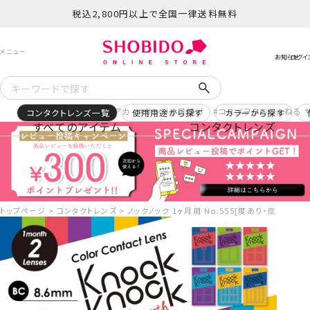
税込2,800円以上で全国一律送料無料
予約
再入荷
ヒロアカ
サンリオ日焼け
コスメヲタちゃんねる 
コンタクトレンズ一覧
使用用途から探す
カラーから探す
すべてのアイテム
コンタクトレンズ
トップページ
コンタクトレンズ
ノックノック 1ヶ月用 No.555[度あり・度なし][2枚