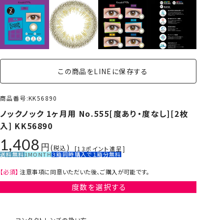
この商品をLINEに保存する
商品番号
KK56890
ノックノック 1ヶ月用 No.555[度あり・度なし][2枚
入] KK56890
1,408
税込
[
13
ポイント進呈]
送料無料
1MONTH
３箱同時購入で１箱分無料
【必須】
注意事項に同意いただいた後、ご購入が可能です。
度数を選択する
コンタクトレンズの扱い方