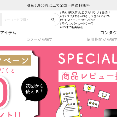
税込2,800円以上で全国一律送料無料
予約
再入荷
ヒロアカ
サンリオ日焼け
コスメヲタちゃんねる サラさん
アイプリ
トイ・ストーリー5
ちいかわ
マイナンバーカードケース
iPS まつ毛美容液
アイテム
コンタク
カラーから探す
使用期間から探