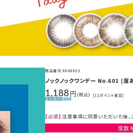
商品番号
KK48603
ノックノックワンデー No.601 [度あ
1,188
税込
[
11
ポイント進呈]
送料無料
1DAY
【必須】
注意事項に同意いただいた後、
度数