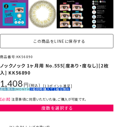
この商品をLINEに保存する
商品番号
KK56890
ノックノック 1ヶ月用 No.555[度あり・度なし][2枚
入] KK56890
1,408
税込
[
13
ポイント進呈]
送料無料
1MONTH
３箱同時購入で１箱分無料
【必須】
注意事項に同意いただいた後、ご購入が可能です。
度数を選択する
コンタクトレンズの扱い方