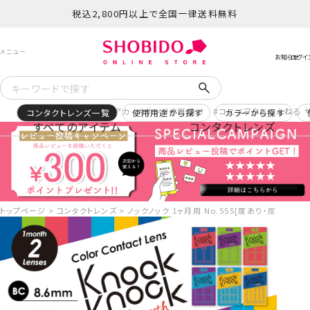
税込2,800円以上で全国一律送料無料
予約
再入荷
ヒロアカ
サンリオ日焼け
コスメヲタちゃんねる 
コンタクトレンズ一覧
使用用途から探す
カラーから探す
すべてのアイテム
コンタクトレンズ
トップページ
コンタクトレンズ
ノックノック 1ヶ月用 No.555[度あり・度なし][2枚