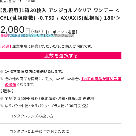
商品番号
EC13848
【乱視用】1箱30枚入 アンジョルノクリア ワンデー ＜
CYL(乱視度数) -0.75D / AX/AXIS(乱視軸) 180°＞
2,080
税込
[
19
ポイント進呈]
NEW
送料無料
1DAY
クリアレンズ
アンジョルノ
【必須】
注意事項に同意いただいた後、ご購入が可能です。
度数を選択する
1～3営業日以内に発送いたします。
その他の商品を同時にご注文いただいた場合、
すべての商品が整い次第
の出荷
となります。
【送料】
宅配便：550円（税込）※北海道・沖縄・離島は別途送料
ゆうパケット便・ゆうパケットプラス便：330円（税込）
コンタクトレンズの扱い方
コンタクトと上手に付き合うために