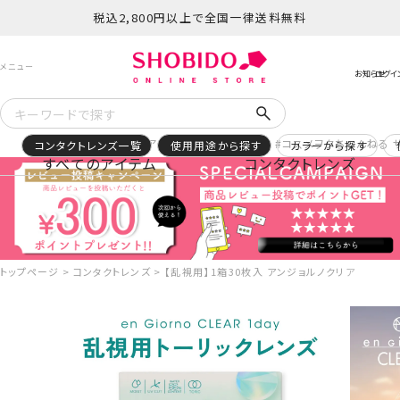
税込2,800円以上で全国一律送料無料
予約
再入荷
ヒロアカ
サンリオ日焼け
コスメヲタちゃんねる 
コンタクトレンズ一覧
使用用途から探す
カラーから探す
すべてのアイテム
コンタクトレンズ
トップページ
コンタクトレンズ
【乱視用】1箱30枚入 アンジョルノクリア ワンデー ＜ C