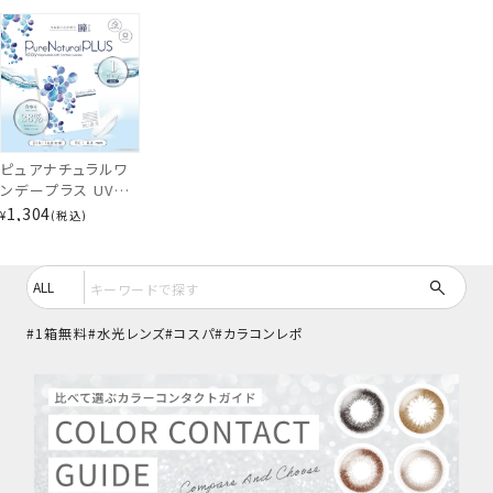
ピュアナチュラルワ
ンデープラス UV＆
モイスト[低含水
1,304
¥
税込
38%] (クリアレン
ズ） 30枚入り
PUNA49219
高含水55％
1箱無料
水光レンズ
コスパ
カラコンレポ
もっとみる