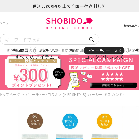
税込2,800円以上で全国一律送料無料
予約
再入荷
ヒロアカ
サンリオ日焼け
コスメヲタちゃんねる 
予約商品
キャラクター
雑貨
ビューティーコスメ
ブラ
すべてのアイテム
コンタクトレンズ
トップページ
ビューティー・コスメ
[HERSHEY'S] ハーシー キス ハンドクリー