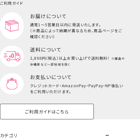
小物
ご利用ガイド
ペット用品一覧を見る
雑貨一覧を見る
お届けについて
その他
ビューティーコスメ一覧を見る
通常1～5営業日以内に発送いたします。
（※商品によって納期が異なるため、商品ページをご
キッズ一覧を見る
確認ください）
送料について
2,800円（税込）以上
お買い上げで送料無料！
※離島や
沖縄県など一部地域を除く
お支払いについて
クレジットカード・
AmazonPay・PayPay・NP後払い
をご利用いただけます。
ご利用ガイドはこちら
ハンドクリーム＜３本セット＞
カテゴリ