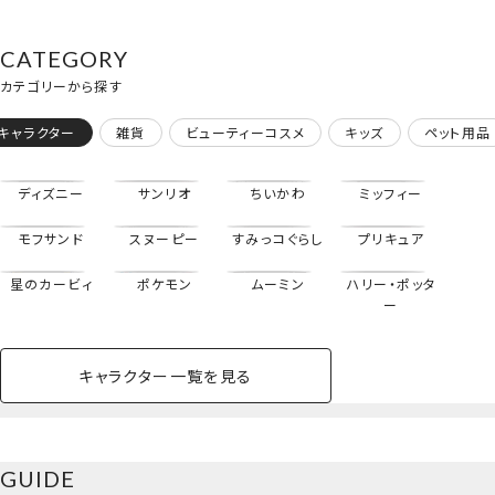
ハンドクリーム＜ホワイトカカオの香り＞
CATEGORY
カテゴリーから探す
キャラクター
雑貨
ビューティーコスメ
キッズ
ペット用品
ディズニー
サンリオ
ちいかわ
ミッフィー
モフサンド
スヌーピー
すみっコぐらし
プリキュア
星のカービィ
ポケモン
ムーミン
ハリー・ポッタ
ー
キャラクター一覧を見る
ペットハウス
コスメセット
スクール
ネイル
シャドウ・チー
ペットベッド
アパレル
ヘア
ハンドクリーム
ペット用品
ボディケア
ホビー
バスボール
スキンケア
小型犬
ホーム
ク
ベースメイク・メ
雑貨その他
猫
メイク道具
コスメその他
GUIDE
バッグ・タオル・
イクアップ
ヘアグッズ
マニキュア
リップ・グロス
ハンドクリーム＜ローストカカオの香り＞