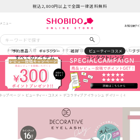
税込2,800円以上で全国一律送料無料
予約
再入荷
ヒロアカ
サンリオ日焼け
コスメヲタちゃんねる 
予約商品
キャラクター
雑貨
ビューティーコスメ
ブラ
すべてのアイテム
コンタクトレンズ
トップページ
ビューティー・コスメ
デコラティブアイラッシュ デイリー ( 4ペア8枚入 )