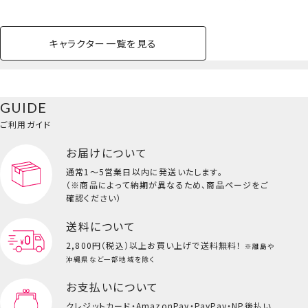
柔らかい透明軸と、3D加工で自然な束感を実現。
計算されたカールと長さの「ナチュラルフィットアイラッシュ」
セルフでもサロン並みのクオリティーで新登場
キャラクター一覧を見る
4ペア入り 全8type
ペットハウス
コスメセット
スクール
ネイル
シャドウ・チー
ペットベッド
アパレル
ヘア
ハンドクリーム
ペット用品
ボディケア
ホビー
バスボール
スキンケア
小型犬
ホーム
ク
ベースメイク・メ
雑貨その他
猫
メイク道具
コスメその他
GUIDE
バッグ・タオル・
イクアップ
ヘアグッズ
マニキュア
リップ・グロス
小物
ご利用ガイド
ペット用品一覧を見る
雑貨一覧を見る
お届けについて
その他
ビューティーコスメ一覧を見る
通常1～5営業日以内に発送いたします。
（※商品によって納期が異なるため、商品ページをご
キッズ一覧を見る
確認ください）
送料について
2,800円（税込）以上
お買い上げで送料無料！
※離島や
沖縄県など一部地域を除く
お支払いについて
クレジットカード・
AmazonPay・PayPay・NP後払い