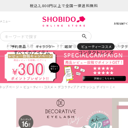
税込2,800円以上で全国一律送料無料
予約
再入荷
ヒロアカ
サンリオ日焼け
コスメヲタちゃんねる 
予約商品
キャラクター
雑貨
ビューティーコスメ
ブラ
すべてのアイテム
コンタクトレンズ
トップページ
ビューティー・コスメ
デコラティブアイラッシュ デイリー ( 4ペア8枚入 )