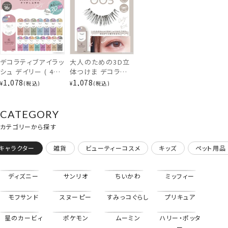
デコラティブアイラッ
大人のための3D立
シュ デイリー ( 4ペ
体つけま デコラティ
ア8枚入 )
ブアイラッシュ 3 愛
1,078
1,078
¥
税込
¥
税込
Decorative
されタイプ
Eyelash つけまつ
DecorativeEyela
げ 粧美堂
sh SE43542
CATEGORY
SHOBIDO
カテゴリーから探す
ぱっちりタイプ
もっとみる
キャラクター
雑貨
ビューティーコスメ
キッズ
ペット用品
「かわいい」は瞳から。
ディズニー
サンリオ
ちいかわ
ミッフィー
ナチュラルに盛れるつけまつげを目指し
大人の女性にこそ付けてほしい・・・
モフサンド
スヌーピー
すみっコぐらし
プリキュア
ひとりひとりの自まつげに馴染む
こだわりのつけまつげを開発しました。
星のカービィ
ポケモン
ムーミン
ハリー・ポッタ
ー