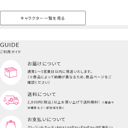
柔らかい透明軸と、3D加工で自然な束感を実現。
計算されたカールと長さの「ナチュラルフィットアイラッシュ」
セルフでもサロン並みのクオリティーで新登場
キャラクター一覧を見る
4ペア入り 全8type
ペットハウス
コスメセット
スクール
ネイル
シャドウ・チー
ペットベッド
アパレル
ヘア
ハンドクリーム
ペット用品
ボディケア
ホビー
バスボール
スキンケア
小型犬
ホーム
ク
ベースメイク・メ
雑貨その他
猫
メイク道具
コスメその他
GUIDE
バッグ・タオル・
イクアップ
ヘアグッズ
マニキュア
リップ・グロス
小物
ご利用ガイド
ペット用品一覧を見る
雑貨一覧を見る
お届けについて
その他
ビューティーコスメ一覧を見る
通常1～5営業日以内に発送いたします。
（※商品によって納期が異なるため、商品ページをご
キッズ一覧を見る
確認ください）
送料について
2,800円（税込）以上
お買い上げで送料無料！
※離島や
沖縄県など一部地域を除く
お支払いについて
クレジットカード・
AmazonPay・PayPay・NP後払い