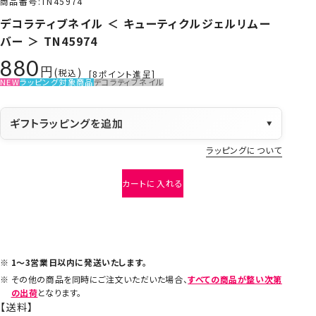
商品番号
TN45974
デコラティブネイル ＜ キューティクルジェルリムー
バー ＞ TN45974
880
税込
[
8
ポイント進呈]
NEW
ラッピング対象商品
デコラティブネイル
ギフトラッピングを追加
▼
ラッピングについて
カートに入れる
1～3営業日以内に発送いたします。
その他の商品を同時にご注文いただいた場合、
すべての商品が整い次第
の出荷
となります。
【送料】