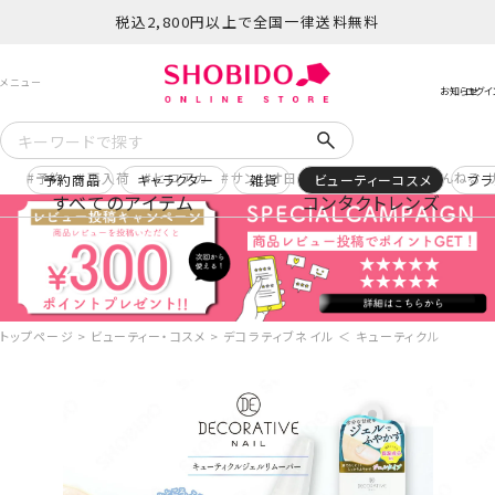
税込2,800円以上で全国一律送料無料
予約
再入荷
ヒロアカ
サンリオ日焼け
コスメヲタちゃんねる 
予約商品
キャラクター
雑貨
ビューティーコスメ
ブラ
すべてのアイテム
コンタクトレンズ
トップページ
ビューティー・コスメ
デコラティブネイル ＜ キューティクルジェルリムー