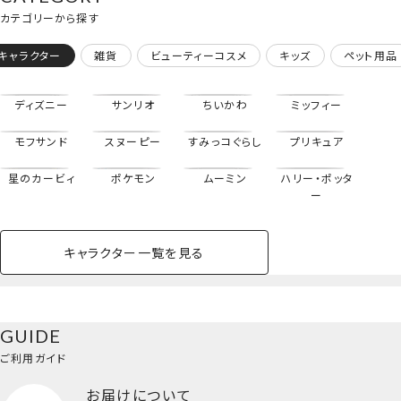
カテゴリーから探す
キャラクター
雑貨
ビューティーコスメ
キッズ
ペット用品
ディズニー
サンリオ
ちいかわ
ミッフィー
モフサンド
スヌーピー
すみっコぐらし
プリキュア
星のカービィ
ポケモン
ムーミン
ハリー・ポッタ
ー
キャラクター一覧を見る
ペットハウス
コスメセット
スクール
ネイル
シャドウ・チー
ペットベッド
アパレル
ヘア
ハンドクリーム
ペット用品
ボディケア
ホビー
バスボール
スキンケア
小型犬
ホーム
ク
ベースメイク・メ
雑貨その他
猫
メイク道具
コスメその他
GUIDE
バッグ・タオル・
イクアップ
ヘアグッズ
マニキュア
リップ・グロス
小物
ご利用ガイド
ペット用品一覧を見る
雑貨一覧を見る
お届けについて
その他
ビューティーコスメ一覧を見る