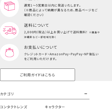
通常1～5営業日以内に発送いたします。
（※商品によって納期が異なるため、商品ページをご
キッズ一覧を見る
確認ください）
送料について
2,800円（税込）以上
お買い上げで送料無料！
※離島や
沖縄県など一部地域を除く
お支払いについて
クレジットカード・
AmazonPay・PayPay・NP後払い
をご利用いただけます。
ご利用ガイドはこちら
カテゴリ
コンタクトレンズ
キャラクター