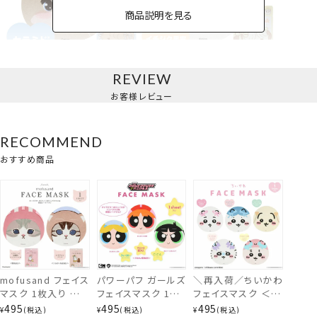
商品説明を見る
REVIEW
Lil ala mode
お客様レビュー
RECOMMEND
おすすめ商品
mofusand フェイス
パワーパフ ガールズ
＼再入荷／ちいかわ
マスク 1枚入り ＜
フェイスマスク 1枚
フェイスマスク ＜ち
うさぎ / くま ＞ シ
入り ＜ ブロッサム /
いかわ / ハチワレ /
495
495
495
¥
税込
¥
税込
¥
税込