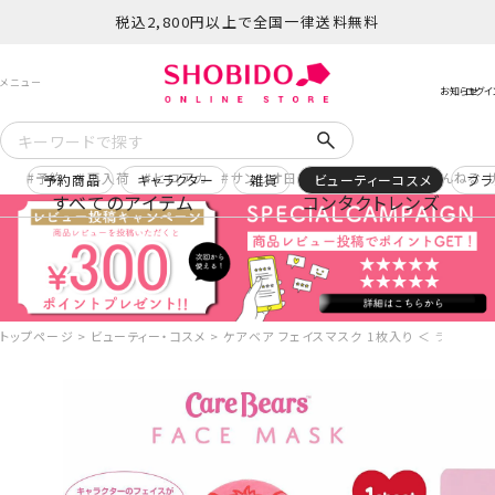
税込2,800円以上で全国一律送料無料
予約
再入荷
ヒロアカ
サンリオ日焼け
コスメヲタちゃんねる 
予約商品
キャラクター
雑貨
ビューティーコスメ
ブラ
すべてのアイテム
コンタクトレンズ
トップページ
ビューティー・コスメ
ケアベア フェイスマスク 1枚入り ＜ ラブアロット