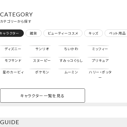
ートマスク
バブルス / バターカ
うさぎ / モモンガ /
SHOBIDO 粧美堂
ップ ＞ THE
古本屋 ＞ シートマ
モフサンド
POWERPUFF
スク chiikawa
CATEGORY
GIRLS 保湿シート
shobido 粧美堂
カテゴリーから探す
マスク 粧美堂
ハイキュー!!
SHOBIDO
キャラクター
雑貨
ビューティーコスメ
キッズ
ペット用品
ディズニー
サンリオ
ちいかわ
ミッフィー
モフサンド
スヌーピー
すみっコぐらし
プリキュア
星のカービィ
ポケモン
ムーミン
ハリー・ポッタ
ー
キャラクター一覧を見る
ペットハウス
コスメセット
スクール
ネイル
シャドウ・チー
ペットベッド
アパレル
ヘア
ハンドクリーム
ペット用品
ボディケア
ホビー
バスボール
スキンケア
小型犬
ホーム
ク
ベースメイク・メ
雑貨その他
猫
メイク道具
コスメその他
GUIDE
バッグ・タオル・
イクアップ
ヘアグッズ
マニキュア
リップ・グロス