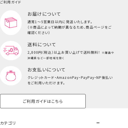
小物
ご利用ガイド
ペット用品一覧を見る
雑貨一覧を見る
お届けについて
その他
ビューティーコスメ一覧を見る
スヌーピー
通常1～5営業日以内に発送いたします。
（※商品によって納期が異なるため、商品ページをご
キッズ一覧を見る
確認ください）
送料について
2,800円（税込）以上
お買い上げで送料無料！
※離島や
沖縄県など一部地域を除く
お支払いについて
クレジットカード・
AmazonPay・PayPay・NP後払い
をご利用いただけます。
ご利用ガイドはこちら
カテゴリ