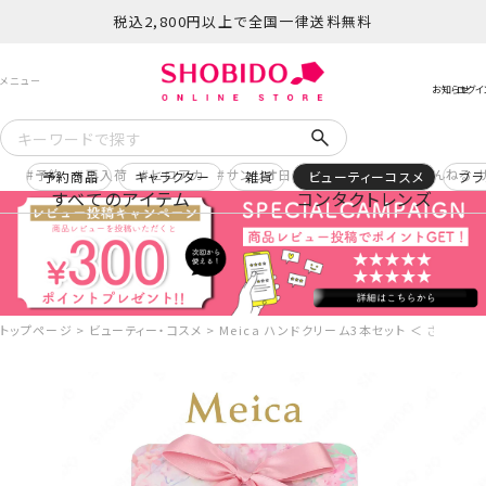
税込2,800円以上で全国一律送料無料
予約
再入荷
ヒロアカ
サンリオ日焼け
コスメヲタちゃんねる 
予約商品
キャラクター
雑貨
ビューティーコスメ
ブラ
すべてのアイテム
コンタクトレンズ
トップページ
ビューティー・コスメ
Meica ハンドクリーム3本セット ＜ さくらの香り