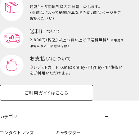
通常1～5営業日以内に発送いたします。
（※商品によって納期が異なるため、商品ページをご
キッズ一覧を見る
確認ください）
送料について
2,800円（税込）以上
お買い上げで送料無料！
※離島や
沖縄県など一部地域を除く
お支払いについて
クレジットカード・
AmazonPay・PayPay・NP後払い
をご利用いただけます。
ご利用ガイドはこちら
カテゴリ
コンタクトレンズ
キャラクター