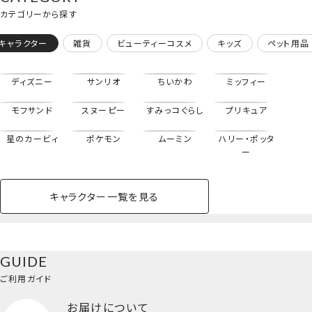
カテゴリーから探す
キャラクター
雑貨
ビューティーコスメ
キッズ
ペット用品
ディズニー
サンリオ
ちいかわ
ミッフィー
モフサンド
スヌーピー
すみっコぐらし
プリキュア
星のカービィ
ポケモン
ムーミン
ハリー・ポッタ
ー
キャラクター一覧を見る
ペットハウス
コスメセット
スクール
ネイル
シャドウ・チー
ペットベッド
アパレル
ヘア
ハンドクリーム
ペット用品
ボディケア
ホビー
バスボール
スキンケア
小型犬
ホーム
ク
ベースメイク・メ
雑貨その他
猫
メイク道具
コスメその他
GUIDE
バッグ・タオル・
イクアップ
ヘアグッズ
マニキュア
リップ・グロス
小物
ご利用ガイド
ペット用品一覧を見る
雑貨一覧を見る
お届けについて
その他
ビューティーコスメ一覧を見る