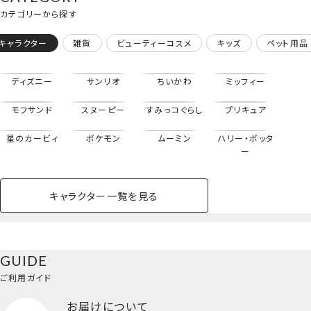
カテゴリーから探す
キャラクター
雑貨
ビューティーコスメ
キッズ
ペット用品
ディズニー
サンリオ
ちいかわ
ミッフィー
モフサンド
スヌーピー
すみっコぐらし
プリキュア
星のカービィ
ポケモン
ムーミン
ハリー・ポッタ
ー
キャラクター一覧を見る
ペットハウス
コスメセット
スクール
ネイル
シャドウ・チー
ペットベッド
アパレル
ヘア
ハンドクリーム
ペット用品
ボディケア
ホビー
バスボール
スキンケア
小型犬
ホーム
ク
ベースメイク・メ
雑貨その他
猫
メイク道具
コスメその他
GUIDE
バッグ・タオル・
イクアップ
ヘアグッズ
マニキュア
リップ・グロス
小物
ご利用ガイド
ペット用品一覧を見る
雑貨一覧を見る
お届けについて
その他
ビューティーコスメ一覧を見る