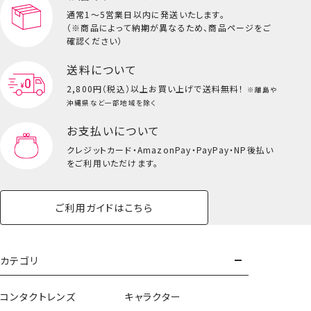
通常1～5営業日以内に発送いたします。
（※商品によって納期が異なるため、商品ページをご
キッズ一覧を見る
確認ください）
送料について
2,800円（税込）以上
お買い上げで送料無料！
※離島や
沖縄県など一部地域を除く
お支払いについて
クレジットカード・
AmazonPay・PayPay・NP後払い
をご利用いただけます。
ご利用ガイドはこちら
カテゴリ
コンタクトレンズ
キャラクター