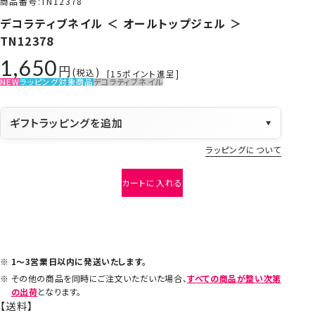
商品番号
TN12378
デコラティブネイル ＜ オールトップジェル ＞
TN12378
1,650
税込
[
15
ポイント進呈]
NEW
ラッピング対象商品
デコラティブネイル
ギフトラッピングを追加
▼
ラッピングについて
カートに入れる
1～3営業日以内に発送いたします。
その他の商品を同時にご注文いただいた場合、
すべての商品が整い次第
の出荷
となります。
【送料】