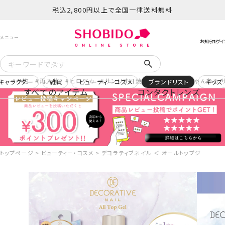
税込2,800円以上で全国一律送料無料
予約
再入荷
ヒロアカ
サンリオ日焼け
コスメヲタちゃんねる 
キャラクター
雑貨
ビューティーコスメ
ブランドリスト
キッズ
すべてのアイテム
コンタクトレンズ
トップページ
ビューティー・コスメ
デコラティブネイル ＜ オールトップジェル ＞ T