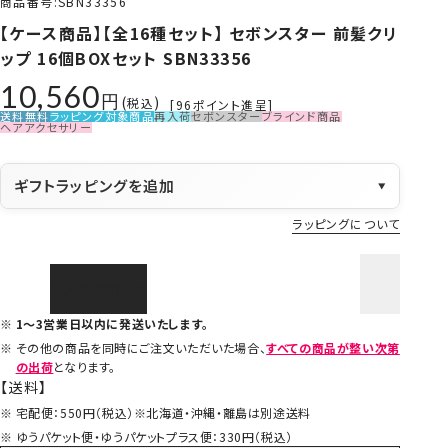
商品番号
SBN33356
【ケース商品】【全16種セット】 セボンスター 前髪クリ
ップ 16個BOXセット SBN33356
10,560
税込
[
96
ポイント進呈]
送料無料
ラッピング対象商品
再入荷
セボンスター
ブラインド商品
ヘアアクセサリー
ギフトラッピングを追加
▼
ラッピングについて
再入荷お知らせ
1～3営業日以内に発送いたします。
その他の商品を同時にご注文いただいた場合、
すべての商品が整い次第
の出荷
となります。
【送料】
宅配便：550円（税込）※北海道・沖縄・離島は別途送料
ゆうパケット便・ゆうパケットプラス便：330円（税込）