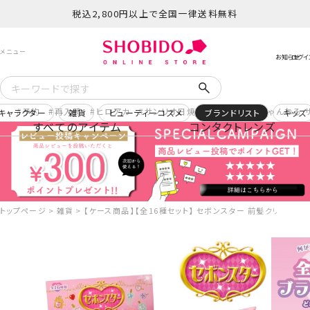
税込2,800円以上で全国一律送料無料
予約
再入荷
ヒロアカ
サンリオ日焼け
コスメヲタちゃんねる 
キャラクター
雑貨
ビューティーコスメ
ブランドリスト
キッズ
すべてのアイテム
コンタクトレンズ
トップページ
雑貨
【ケース商品】【全16種セット】 セボンスター 前髪クリップ 16個