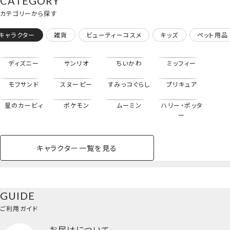
CATEGORY
カテゴリーから探す
キャラクター
雑貨
ビューティーコスメ
キッズ
ペット用品
ディズニー
サンリオ
ちいかわ
ミッフィー
モフサンド
スヌーピー
すみっコぐらし
プリキュア
星のカービィ
ポケモン
ムーミン
ハリー・ポッタ
ー
キャラクター一覧を見る
ペットハウス
コスメセット
スクール
ネイル
シャドウ・チー
ペットベッド
アパレル
ヘア
ハンドクリーム
ペット用品
ボディケア
ホビー
バスボール
スキンケア
小型犬
ホーム
メイクブラシ＜専用収納ポーチ＆ブラシ6本セット＞
ク
ベースメイク・メ
雑貨その他
猫
メイク道具
コスメその他
GUIDE
バッグ・タオル・
イクアップ
ヘアグッズ
マニキュア
リップ・グロス
小物
ご利用ガイド
ペット用品一覧を見る
雑貨一覧を見る
お届けについて
その他