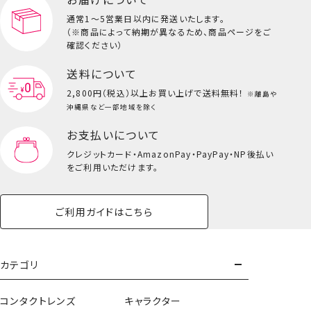
ビューティーコスメ一覧を見る
通常1～5営業日以内に発送いたします。
（※商品によって納期が異なるため、商品ページをご
キッズ一覧を見る
確認ください）
送料について
2,800円（税込）以上
お買い上げで送料無料！
※離島や
沖縄県など一部地域を除く
お支払いについて
クレジットカード・
AmazonPay・PayPay・NP後払い
をご利用いただけます。
ご利用ガイドはこちら
スマホグリップ＜単品＞
カテゴリ
コンタクトレンズ
キャラクター