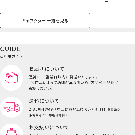
ー
ペットボトルホルダー
キャラクター一覧を見る
ペットハウス
コスメセット
スクール
ネイル
シャドウ・チー
ペットベッド
アパレル
ヘア
ハンドクリーム
ペット用品
ボディケア
ホビー
バスボール
スキンケア
小型犬
ホーム
ク
ベースメイク・メ
雑貨その他
猫
メイク道具
コスメその他
GUIDE
バッグ・タオル・
イクアップ
ヘアグッズ
マニキュア
リップ・グロス
小物
ご利用ガイド
ペット用品一覧を見る
雑貨一覧を見る
お届けについて
その他
ビューティーコスメ一覧を見る
通常1～5営業日以内に発送いたします。
（※商品によって納期が異なるため、商品ページをご
キッズ一覧を見る
確認ください）
送料について
2,800円（税込）以上
お買い上げで送料無料！
※離島や
沖縄県など一部地域を除く
お支払いについて