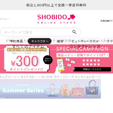
税込2,800円以上で全国一律送料無料
予約
再入荷
ヒロアカ
サンリオ日焼け
コスメヲタちゃんねる 
予約商品
キャラクター
雑貨
ビューティーコスメ
ブラ
すべてのアイテム
コンタクトレンズ
トップページ
キャラクター
ちいかわ サマーシリーズ ランチショルダーバッグ ＜星空