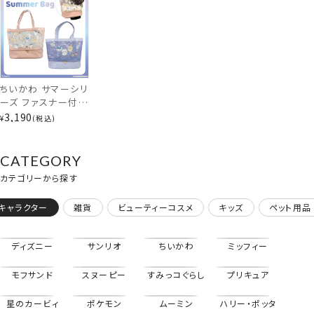
堂 shobido
ファスナー付きバッグ
ちいかわ サマーシリ
ーズ ファスナー付き
バッグ ＜星空/ドー
3,190
¥
税込
ナッツ＞ サマーバッ
グ ビニールバッグ
粧美堂 shobido
CATEGORY
カテゴリーから探す
キャラクター
雑貨
ビューティーコスメ
キッズ
ペット用品
ディズニー
サンリオ
ちいかわ
ミッフィー
モフサンド
スヌーピー
すみっコぐらし
プリキュア
星のカービィ
ポケモン
ムーミン
ハリー・ポッタ