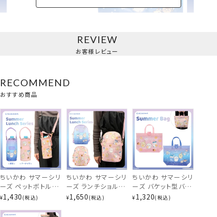
REVIEW
バケット型バッグ
お客様レビュー
RECOMMEND
おすすめ商品
ちいかわ サマーシリ
ちいかわ サマーシリ
ちいかわ サマーシリ
ーズ ペットボトルホ
ーズ ランチショルダ
ーズ バケット型バッ
ルダー ＜星空/ドー
ーバッグ ＜星空/ド
グ ＜星空/ドーナッ
1,430
1,650
1,320
¥
税込
¥
税込
¥
税込
ナッツ＞ 粧美堂
ーナッツ＞ 粧美堂
ツ＞ サマーバッグ
shobido
shobido
ビニールバッグ 粧美