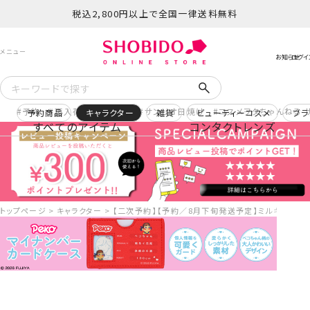
税込2,800円以上で全国一律送料無料
予約
再入荷
ヒロアカ
サンリオ日焼け
コスメヲタちゃんねる 
予約商品
キャラクター
雑貨
ビューティーコスメ
ブラ
すべてのアイテム
コンタクトレンズ
トップページ
キャラクター
【二次予約】【予約／8月下旬発送予定】ミルキー Peko