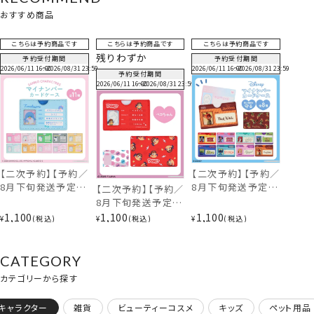
おすすめ商品
こちらは予約商品です
こちらは予約商品です
こちらは予約商品です
残りわずか
予約受付期間
予約受付期間
2026/06/11 16:00
〜
2026/08/31 23:59
2026/06/11 16:00
〜
2026/08/31 23:59
予約受付期間
2026/06/11 16:00
〜
2026/08/31 23:59
【二次予約】【予約／
【二次予約】【予約／
8月下旬発送予定】
8月下旬発送予定】
【二次予約】【予約／
サンリオキャラクタ
Disney マイナンバ
8月下旬発送予定】
ーズ マイナンバーカ
ーカードケース ＜
ミルキー Peko マイ
1,100
1,100
1,100
¥
税込
¥
税込
¥
税込
ードケース ＜全11
全8種＞ 粧美堂
ナンバーカードケー
【予約/8月下旬発送】サンリオキャラクターズ＜全11種＞
種＞ 粧美堂
shobido
ス 粧美堂 shobido
shobido
CATEGORY
カテゴリーから探す
キャラクター
雑貨
ビューティーコスメ
キッズ
ペット用品