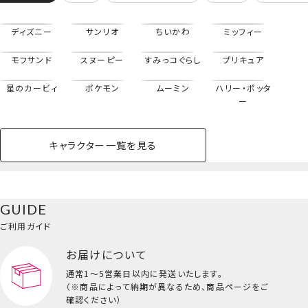
ディズニー
サンリオ
ちいかわ
ミッフィー
モフサンド
スヌーピー
すみっコぐらし
プリキュア
星のカービィ
ポケモン
ムーミン
ハリー・ポッタ
ー
キャラクター一覧を見る
ペットハウス
コスメセット
スクール
ネイル
シャドウ・チー
ペットベッド
アパレル
ヘア
ハンドクリーム
ペット用品
ボディケア
ホビー
バスボール
スキンケア
小型犬
ホーム
ク
ベースメイク・メ
雑貨その他
猫
メイク道具
コスメその他
GUIDE
バッグ・タオル・
イクアップ
ヘアグッズ
マニキュア
リップ・グロス
【予約/8月下旬発送】ミルキー Peko
小物
ご利用ガイド
ペット用品一覧を見る
雑貨一覧を見る
お届けについて
その他
ビューティーコスメ一覧を見る
通常1～5営業日以内に発送いたします。
（※商品によって納期が異なるため、商品ページをご
キッズ一覧を見る
確認ください）