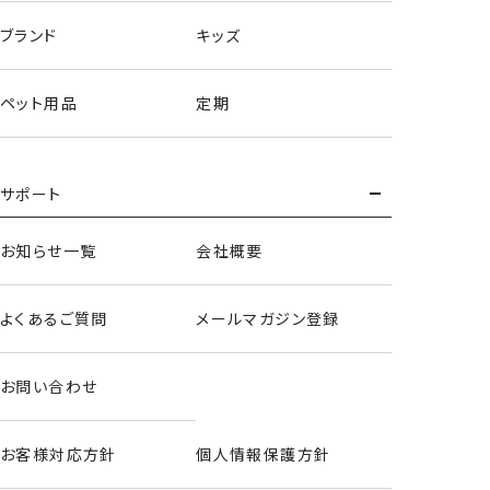
す。
ブランド
キッズ
＜数量限定で追加予約決定！＞
※規定数量に達し次第、予約受付を終了いたします。
ペット用品
定期
※ご予約受付期間は
2026年6月11日～2026年8月30日
サポート
PM23:59まで
です。
※商品の発送は
2026年8月下旬以降
の予定となり、入荷次
第、順次発送いたします。
お知らせ一覧
会社概要
※入荷日は目安となり、前後する場合もございます。
※商品の入荷後は、通常販売を予定いたしております。（通常
よくあるご質問
メールマガジン登録
販売がなくなる可能性もございます。）
－－－－－－－－－－－－－－－－－－－－－
お問い合わせ
◆お支払い方法◆
※予約販売はお支払方法：クレジットカード決済 のみとなり
ます。
お客様対応方針
個人情報保護方針
(お客様とクレジットカード会社様とのご契約内容により与信
有効期限が異なります。)