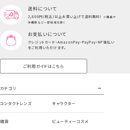
送料について
2,800円（税込）以上
お買い上げで送料無料！
※離島や
沖縄県など一部地域を除く
お支払いについて
クレジットカード・
AmazonPay・PayPay・NP後払い
をご利用いただけます。
ご利用ガイドはこちら
【予約/8月下旬発送】Disney＜全8種＞
カテゴリ
予約商品もっとみる
コンタクトレンズ
キャラクター
情報解禁！『Peko』デザインの
＼マイナンバーカードケースが登場！／
雑貨
ビューティーコスメ
※こちらの商品は予約注文商品となりま