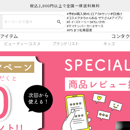
税込2,800円以上で全国一律送料無料
予約
再入荷
ヒロアカ
サンリオ日焼け
コスメヲタちゃんねる サラさん
アイプリ
トイ・ストーリー5
ちいかわ
マイナンバーカードケース
iPS まつ毛美容液
アイテム
コンタク
ビューティーコスメ
ブランドリスト
キッズ