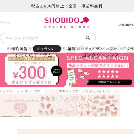
税込2,800円以上で全国一律送料無料
予約
再入荷
ヒロアカ
サンリオ日焼け
コスメヲタちゃんねる 
予約商品
キャラクター
雑貨
ビューティーコスメ
ブラ
すべてのアイテム
コンタクトレンズ
トップページ
キャラクター
サンリオキャラクターズ Baby Pinkシリーズ ダイカッ