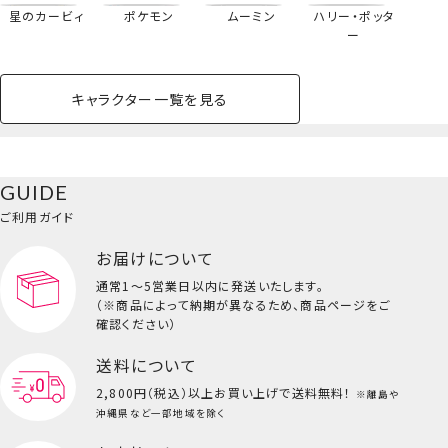
星のカービィ
ポケモン
ムーミン
ハリー・ポッタ
ー
ヘアクリップ
＜マイメロディ＞
キャラクター一覧を見る
ペットハウス
コスメセット
スクール
ネイル
シャドウ・チー
ペットベッド
アパレル
ヘア
ハンドクリーム
ペット用品
ボディケア
ホビー
バスボール
スキンケア
小型犬
ホーム
ク
ベースメイク・メ
雑貨その他
猫
メイク道具
コスメその他
GUIDE
バッグ・タオル・
イクアップ
ヘアグッズ
マニキュア
リップ・グロス
小物
ご利用ガイド
ペット用品一覧を見る
雑貨一覧を見る
お届けについて
その他
ビューティーコスメ一覧を見る
通常1～5営業日以内に発送いたします。
（※商品によって納期が異なるため、商品ページをご
キッズ一覧を見る
確認ください）
送料について
2,800円（税込）以上
お買い上げで送料無料！
※離島や
沖縄県など一部地域を除く