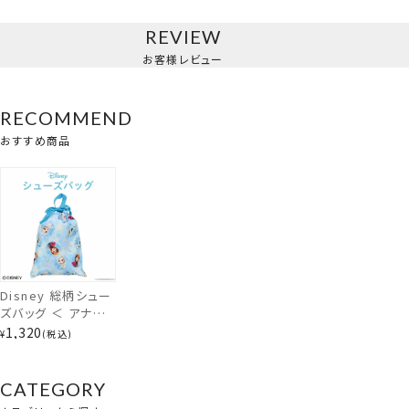
REVIEW
お客様レビュー
RECOMMEND
おすすめ商品
Disney 総柄シュー
ズバッグ ＜ アナと
雪の女王 / ミッキー
1,320
¥
税込
＆フレンズ ＞ 入園
入学シリーズ ディズ
ニー 粧美堂
CATEGORY
SHOBIDO