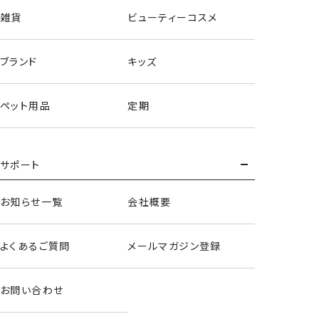
雑貨
ビューティーコスメ
入園入学シリーズ キルトシューズバッグ ＜ ドット ＞
ブランド
キッズ
スクールバッグコレクション
入園・入学アイテムが新登場！
ペット用品
定期
どれも日常使いしやすいアイテムばかり☆
プレゼントにもオススメ♡
★キルトシューズバッグ
サポート
ふっくらキルト生地
ひもをフープに通すだけ！
お知らせ一覧
会社概要
【ご使用上の注意】
よくあるご質問
メールマガジン登録
●本来の用途以外には使用しないでください。
●変形、破損した場合はただちに使用を中止してください。
●水濡れや汗、摩擦などにより色落ち、色移りする場合があ
お問い合わせ
ります。
●変形、破損の原因となりますので、無理に詰め込んだり乱