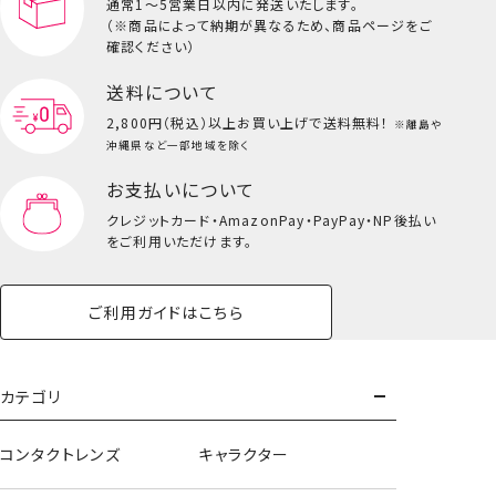
通常1～5営業日以内に発送いたします。
（※商品によって納期が異なるため、商品ページをご
キッズ一覧を見る
確認ください）
送料について
2,800円（税込）以上
お買い上げで送料無料！
※離島や
沖縄県など一部地域を除く
お支払いについて
クレジットカード・
AmazonPay・PayPay・NP後払い
をご利用いただけます。
ご利用ガイドはこちら
カテゴリ
コンタクトレンズ
キャラクター