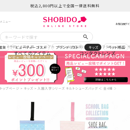
税込2,800円以上で全国一律送料無料
予約
再入荷
ヒロアカ
サンリオ日焼け
コスメヲタちゃんねる 
雑貨
ビューティーコスメ
ブランドリスト
キッズ
ペット用品
すべてのアイテム
コンタクトレンズ
トップページ
キッズ
入園入学シリーズ キルトシューズバッグ ＜ 全4種 ＞ 粧美堂 