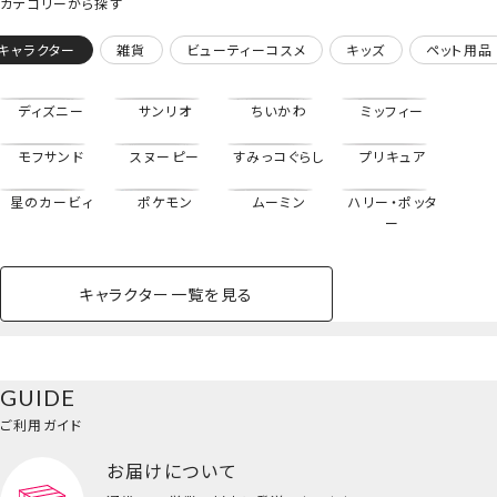
カテゴリーから探す
キャラクター
雑貨
ビューティーコスメ
キッズ
ペット用品
ディズニー
サンリオ
ちいかわ
ミッフィー
モフサンド
スヌーピー
すみっコぐらし
プリキュア
星のカービィ
ポケモン
ムーミン
ハリー・ポッタ
ー
キャラクター一覧を見る
ペットハウス
コスメセット
スクール
ネイル
シャドウ・チー
ペットベッド
アパレル
ヘア
ハンドクリーム
ペット用品
ボディケア
ホビー
バスボール
スキンケア
小型犬
ホーム
ク
ベースメイク・メ
雑貨その他
猫
メイク道具
コスメその他
GUIDE
バッグ・タオル・
イクアップ
ヘアグッズ
マニキュア
リップ・グロス
小物
ご利用ガイド
ペット用品一覧を見る
雑貨一覧を見る
お届けについて
その他
ビューティーコスメ一覧を見る