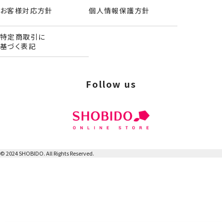
暴な扱いをしないでください。
お客様対応方針
個人情報保護方針
●濃色品の場合、淡色のものとは分けて洗ってください。
●乾燥機の使用はお避けください。
特定商取引に
●洗濯後は形を整えてから干してください。
基づく表記
●塩素系漂白剤や漂白剤入り洗剤の使用はお避けください。
●水に濡れたときは陰干しして十分乾かしてください。
●アイロンの使用はお避けください。
Follow us
●小さなお子様の手の届かないところに保管してください。
●火気の近くや直射日光の当たるところ、高温多湿になる場
所を避けて保管してください。
※廃棄の際は、各地方自治体の廃棄区分に従ってください。
【商品サイズ】約W205×H460×D50mm
【パッケージサイズ】約W235×H460×D55mm
© 2024 SHOBIDO. All Rights Reserved.
【重量】約76g
【材質】素材／ポリエステル
【製造国】中国
【商品名】キルトシューズバッグ＜ドット＞