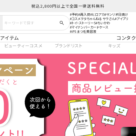
税込2,800円以上で全国一律送料無料
予約
再入荷
ヒロアカ
サンリオ日焼け
コスメヲタちゃんねる サラさん
アイプリ
トイ・ストーリー5
ちいかわ
マイナンバーカードケース
iPS まつ毛美容液
アイテム
コンタク
ビューティーコスメ
ブランドリスト
キッズ