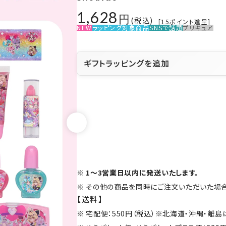
1,628
税込
[
15
ポイント進呈]
NEW
ラッピング対象商品
SNSで話題
プリキュア
ギフトラッピングを追加
1～3営業日以内に発送いたします。
その他の商品を同時にご注文いただいた場合
【送料】
宅配便：550円（税込）※北海道・沖縄・離