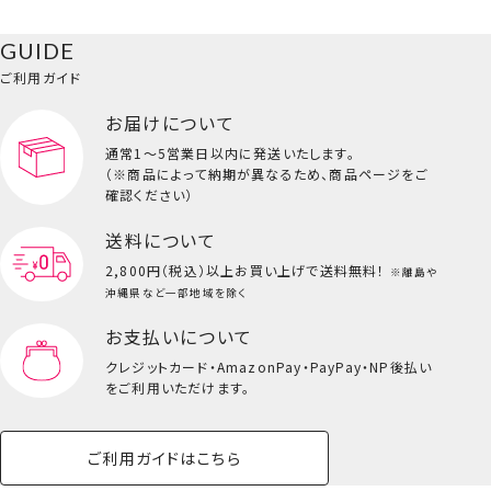
ク
ベースメイク・メ
雑貨その他
猫
メイク道具
コスメその他
GUIDE
バッグ・タオル・
イクアップ
ヘアグッズ
マニキュア
リップ・グロス
小物
ご利用ガイド
ペット用品一覧を見る
雑貨一覧を見る
お届けについて
その他
ビューティーコスメ一覧を見る
通常1～5営業日以内に発送いたします。
（※商品によって納期が異なるため、商品ページをご
キッズ一覧を見る
確認ください）
送料について
星のカービィ＜ワドルディ＞
2,800円（税込）以上
お買い上げで送料無料！
※離島や
サンリオキャラクターズ＜ハローキティ＞
沖縄県など一部地域を除く
お支払いについて
クレジットカード・
AmazonPay・PayPay・NP後払い
をご利用いただけます。
ご利用ガイドはこちら