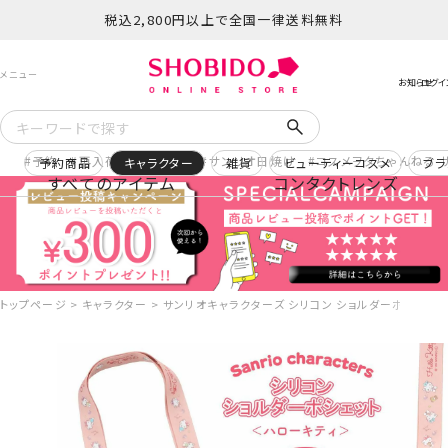
税込2,800円以上で全国一律送料無料
予約
再入荷
ヒロアカ
サンリオ日焼け
コスメヲタちゃんねる 
予約商品
キャラクター
雑貨
ビューティーコスメ
ブラ
すべてのアイテム
コンタクトレンズ
トップページ
キャラクター
サンリオキャラクターズ シリコン ショルダーポシェット ＜ 