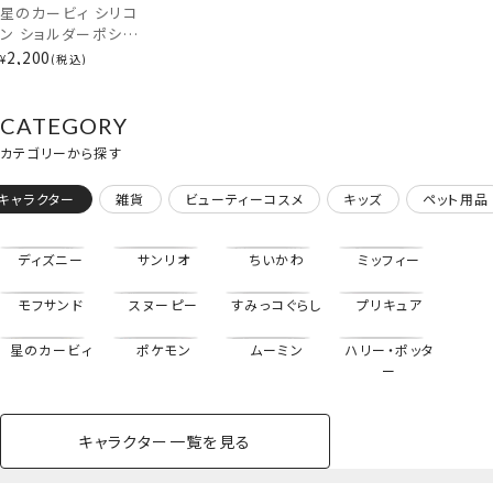
星のカービィ シリコ
ン ショルダーポシェ
ット ＜ カービィ /
2,200
¥
税込
ワドルディ ＞ 任天
堂 Nintendo 粧美
堂 SHOBIDO
CATEGORY
カテゴリーから探す
キャラクター
雑貨
ビューティーコスメ
キッズ
ペット用品
クレヨンしんちゃん＜アクション仮面しんちゃん＞
ディズニー
サンリオ
ちいかわ
ミッフィー
星のカービィ＜カービィ＞
モフサンド
スヌーピー
すみっコぐらし
プリキュア
星のカービィ
ポケモン
ムーミン
ハリー・ポッタ
ー
キャラクター一覧を見る
ペットハウス
コスメセット
スクール
ネイル
シャドウ・チー
ペットベッド
アパレル
ヘア
ハンドクリーム
ペット用品
ボディケア
ホビー
バスボール
スキンケア
小型犬
ホーム