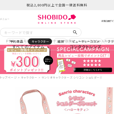
税込2,800円以上で全国一律送料無料
予約
再入荷
ヒロアカ
サンリオ日焼け
コスメヲタちゃんねる 
予約商品
キャラクター
雑貨
ビューティーコスメ
ブラ
すべてのアイテム
コンタクトレンズ
トップページ
キャラクター
サンリオキャラクターズ シリコン ショルダーポシェット ＜ 