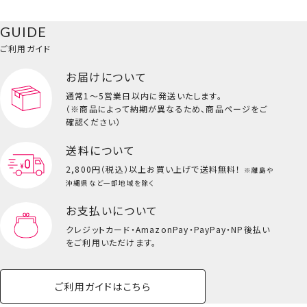
ク
ベースメイク・メ
雑貨その他
猫
メイク道具
コスメその他
GUIDE
バッグ・タオル・
イクアップ
ヘアグッズ
マニキュア
リップ・グロス
小物
ご利用ガイド
ペット用品一覧を見る
雑貨一覧を見る
お届けについて
その他
ビューティーコスメ一覧を見る
通常1～5営業日以内に発送いたします。
（※商品によって納期が異なるため、商品ページをご
キッズ一覧を見る
確認ください）
送料について
星のカービィ＜ワドルディ＞
2,800円（税込）以上
お買い上げで送料無料！
※離島や
サンリオキャラクターズ＜ハローキティ＞
沖縄県など一部地域を除く
お支払いについて
クレジットカード・
AmazonPay・PayPay・NP後払い
をご利用いただけます。
ご利用ガイドはこちら