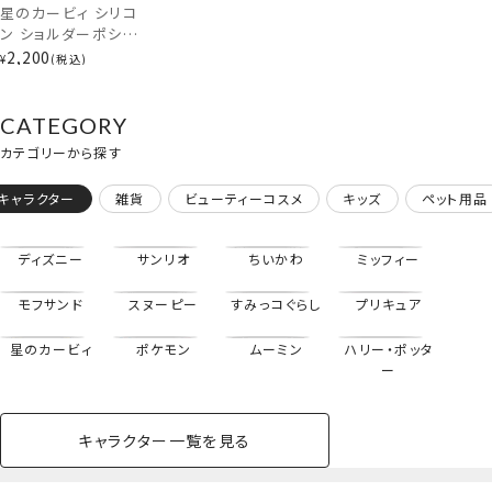
星のカービィ シリコ
ン ショルダーポシェ
ット ＜ カービィ /
2,200
¥
税込
ワドルディ ＞ 任天
堂 Nintendo 粧美
堂 SHOBIDO
CATEGORY
カテゴリーから探す
キャラクター
雑貨
ビューティーコスメ
キッズ
ペット用品
クレヨンしんちゃん＜アクション仮面しんちゃん＞
ディズニー
サンリオ
ちいかわ
ミッフィー
星のカービィ＜カービィ＞
モフサンド
スヌーピー
すみっコぐらし
プリキュア
星のカービィ
ポケモン
ムーミン
ハリー・ポッタ
ー
キャラクター一覧を見る
ペットハウス
コスメセット
スクール
ネイル
シャドウ・チー
ペットベッド
アパレル
ヘア
ハンドクリーム
ペット用品
ボディケア
ホビー
バスボール
スキンケア
小型犬
ホーム