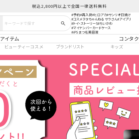
税込2,800円以上で全国一律送料無料
予約
再入荷
ヒロアカ
サンリオ日焼け
コスメヲタちゃんねる サラさん
アイプリ
トイ・ストーリー5
ちいかわ
マイナンバーカードケース
iPS まつ毛美容液
アイテム
コンタク
ビューティーコスメ
ブランドリスト
キッズ