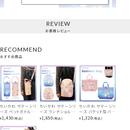
REVIEW
バケット型バッグ
お客様レビュー
RECOMMEND
おすすめ商品
ちいかわ サマーシリ
ちいかわ サマーシリ
ちいかわ サマーシリ
ーズ ペットボトルホ
ーズ ランチショルダ
ーズ バケット型バッ
ルダー ＜星空/ドー
ーバッグ ＜星空/ド
グ ＜星空/ドーナッ
1,430
1,650
1,320
¥
税込
¥
税込
¥
税込
ナッツ＞ 粧美堂
ーナッツ＞ 粧美堂
ツ＞ サマーバッグ
shobido
shobido
ビニールバッグ 粧美