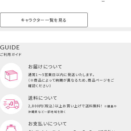
ー
ペットボトルホルダー
キャラクター一覧を見る
ペットハウス
コスメセット
スクール
ネイル
シャドウ・チー
ペットベッド
アパレル
ヘア
ハンドクリーム
ペット用品
ボディケア
ホビー
バスボール
スキンケア
小型犬
ホーム
ク
ベースメイク・メ
雑貨その他
猫
メイク道具
コスメその他
GUIDE
バッグ・タオル・
イクアップ
ヘアグッズ
マニキュア
リップ・グロス
小物
ご利用ガイド
ペット用品一覧を見る
雑貨一覧を見る
お届けについて
その他
ビューティーコスメ一覧を見る
通常1～5営業日以内に発送いたします。
（※商品によって納期が異なるため、商品ページをご
キッズ一覧を見る
確認ください）
送料について
2,800円（税込）以上
お買い上げで送料無料！
※離島や
沖縄県など一部地域を除く
お支払いについて