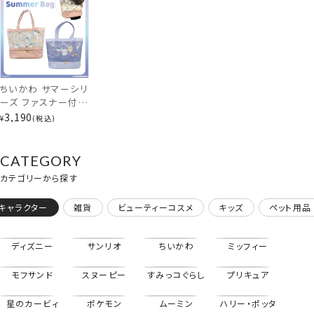
堂 shobido
ファスナー付きバッグ
ちいかわ サマーシリ
ーズ ファスナー付き
バッグ ＜星空/ドー
3,190
¥
税込
ナッツ＞ サマーバッ
グ ビニールバッグ
粧美堂 shobido
CATEGORY
カテゴリーから探す
キャラクター
雑貨
ビューティーコスメ
キッズ
ペット用品
ディズニー
サンリオ
ちいかわ
ミッフィー
モフサンド
スヌーピー
すみっコぐらし
プリキュア
星のカービィ
ポケモン
ムーミン
ハリー・ポッタ