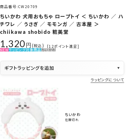
商品番号
CW20709
ちいかわ 犬用おもちゃ ロープトイ ＜ ちいかわ ／ ハ
チワレ ／ うさぎ ／ モモンガ ／ 古本屋 ＞
chiikawa shobido 粧美堂
1,320
税込
[
12
ポイント進呈]
NEW
ラッピング対象商品
ちいかわ
ギフトラッピングを追加
▼
ラッピングについて
ちいかわ
在庫切れ