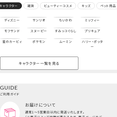
キャラクター
雑貨
ビューティーコスメ
キッズ
ペット用品
ディズニー
サンリオ
ちいかわ
ミッフィー
モフサンド
スヌーピー
すみっコぐらし
プリキュア
星のカービィ
ポケモン
ムーミン
ハリー・ポッタ
ー
キャラクター一覧を見る
ペットハウス
コスメセット
スクール
ネイル
シャドウ・チー
ペットベッド
アパレル
ヘア
ハンドクリーム
ペット用品
ボディケア
ホビー
バスボール
スキンケア
小型犬
ホーム
ハチワレ
ク
ベースメイク・メ
雑貨その他
猫
メイク道具
コスメその他
GUIDE
バッグ・タオル・
イクアップ
ヘアグッズ
マニキュア
リップ・グロス
小物
ご利用ガイド
ペット用品一覧を見る
雑貨一覧を見る
お届けについて
その他
ビューティーコスメ一覧を見る
通常1～5営業日以内に発送いたします。
（※商品によって納期が異なるため、商品ページをご