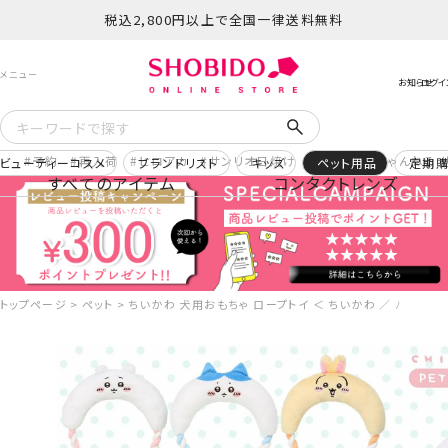
税込2,800円以上で全国一律送料無料
予約
再入荷
ヒロアカ
サンリオ日焼け
コスメヲタちゃんねる 
ビューティーコスメ
ブランドリスト
キッズ
ペット用品
定期
すべてのアイテム
コンタクトレンズ
トップページ
ペット
ちいかわ 犬用おもちゃ ロープトイ ＜ ちいかわ ／ ハチワレ ／ う