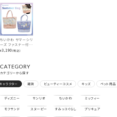
shobido
shobido
ビニールバッグ 粧美
堂 shobido
ファスナー付きバッグ
ちいかわ サマーシリ
ーズ ファスナー付き
バッグ ＜星空/ドー
3,190
¥
税込
ナッツ＞ サマーバッ
グ ビニールバッグ
粧美堂 shobido
CATEGORY
カテゴリーから探す
キャラクター
雑貨
ビューティーコスメ
キッズ
ペット用品
ディズニー
サンリオ
ちいかわ
ミッフィー
モフサンド
スヌーピー
すみっコぐらし
プリキュア