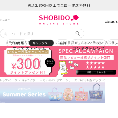
税込2,800円以上で全国一律送料無料
予約
再入荷
ヒロアカ
サンリオ日焼け
コスメヲタちゃんねる 
予約商品
キャラクター
雑貨
ビューティーコスメ
ブラ
すべてのアイテム
コンタクトレンズ
トップページ
キャラクター
ちいかわ サマーシリーズ バケット型バッグ ＜星空/ドー