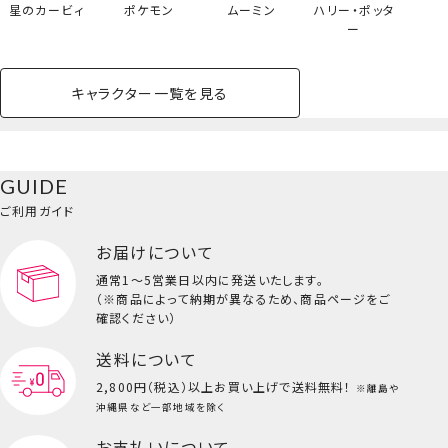
星のカービィ
ポケモン
ムーミン
ハリー・ポッタ
ー
ペットボトルホルダー
キャラクター一覧を見る
ペットハウス
コスメセット
スクール
ネイル
シャドウ・チー
ペットベッド
アパレル
ヘア
ハンドクリーム
ペット用品
ボディケア
ホビー
バスボール
スキンケア
小型犬
ホーム
ク
ベースメイク・メ
雑貨その他
猫
メイク道具
コスメその他
GUIDE
バッグ・タオル・
イクアップ
ヘアグッズ
マニキュア
リップ・グロス
小物
ご利用ガイド
ペット用品一覧を見る
雑貨一覧を見る
お届けについて
その他
ビューティーコスメ一覧を見る
通常1～5営業日以内に発送いたします。
（※商品によって納期が異なるため、商品ページをご
キッズ一覧を見る
確認ください）
送料について
2,800円（税込）以上
お買い上げで送料無料！
※離島や
沖縄県など一部地域を除く
お支払いについて