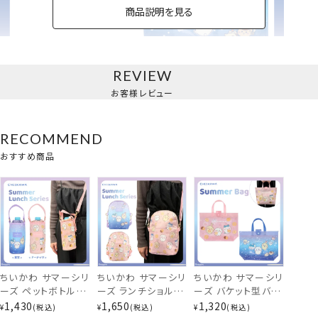
商品説明を見る
REVIEW
バケット型バッグ
お客様レビュー
RECOMMEND
おすすめ商品
ちいかわ サマーシリ
ちいかわ サマーシリ
ちいかわ サマーシリ
ーズ ペットボトルホ
ーズ ランチショルダ
ーズ バケット型バッ
ルダー ＜星空/ドー
ーバッグ ＜星空/ド
グ ＜星空/ドーナッ
1,430
1,650
1,320
¥
税込
¥
税込
¥
税込
ナッツ＞ 粧美堂
ーナッツ＞ 粧美堂
ツ＞ サマーバッグ