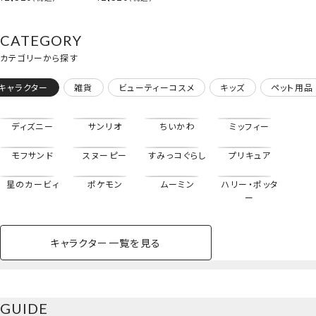
ンセス / アナと雪の
女王 ＞ 入園入学シ
リーズ ディズニー
CATEGORY
粧美堂 SHOBIDO
カテゴリーから探す
キャラクター
雑貨
ビューティーコスメ
キッズ
ペット用品
巾着3枚組＜ディズニープリンセス＞
ディズニー
サンリオ
ちいかわ
ミッフィー
モフサンド
スヌーピー
すみっコぐらし
プリキュア
星のカービィ
ポケモン
ムーミン
ハリー・ポッタ
ー
キャラクター一覧を見る
ペットハウス
コスメセット
スクール
ネイル
シャドウ・チー
ペットベッド
アパレル
ヘア
ハンドクリーム
ペット用品
ボディケア
ホビー
バスボール
スキンケア
小型犬
ホーム
ク
ベースメイク・メ
雑貨その他
猫
メイク道具
コスメその他
GUIDE
バッグ・タオル・
イクアップ
ヘアグッズ
マニキュア
リップ・グロス