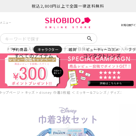
税込2,800円以上で全国一律送料無料
予約
再入荷
ヒロアカ
サンリオ日焼け
コスメヲタちゃんねる 
予約商品
キャラクター
雑貨
ビューティーコスメ
ブラ
すべてのアイテム
コンタクトレンズ
トップページ
キッズ
disney 巾着3枚組 ＜ ミッキー＆フレンズ / ディズニープ