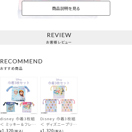
商品説明を見る
REVIEW
ショルダー付マルチポケット＜ディズニープリンセス＞
お客様レビュー
巾着3枚組＜ミッキー＆フレンズ＞
RECOMMEND
おすすめ商品
disney 巾着3枚組
Disney 巾着3枚組
＜ ミッキー＆フレン
＜ ディズニープリン
ズ / ディズニープリ
セス ＞ DN43672
1,320
1,320
¥
税込
¥
税込