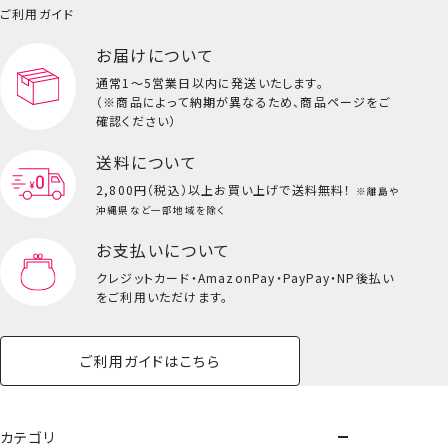
小物
ご利用ガイド
ペット用品一覧を見る
雑貨一覧を見る
お届けについて
その他
ビューティーコスメ一覧を見る
通常1～5営業日以内に発送いたします。
（※商品によって納期が異なるため、商品ページをご
キッズ一覧を見る
巾着3枚組＜アナと雪の女王＞
確認ください）
送料について
2,800円（税込）以上
お買い上げで送料無料！
※離島や
沖縄県など一部地域を除く
お支払いについて
クレジットカード・
AmazonPay・PayPay・NP後払い
をご利用いただけます。
ご利用ガイドはこちら
カテゴリ