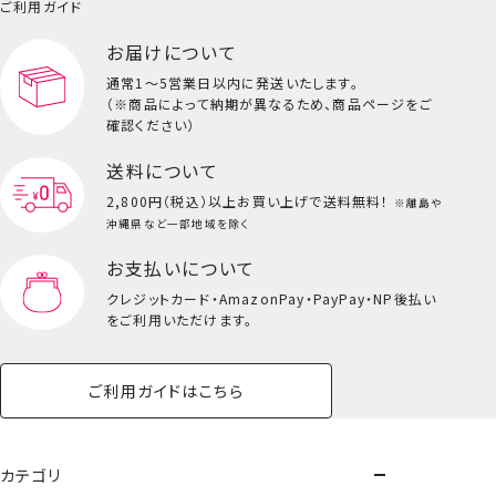
小物
ご利用ガイド
ペット用品一覧を見る
雑貨一覧を見る
お届けについて
その他
ビューティーコスメ一覧を見る
通常1～5営業日以内に発送いたします。
（※商品によって納期が異なるため、商品ページをご
キッズ一覧を見る
確認ください）
送料について
2,800円（税込）以上
お買い上げで送料無料！
※離島や
沖縄県など一部地域を除く
お支払いについて
クレジットカード・
AmazonPay・PayPay・NP後払い
をご利用いただけます。
ご利用ガイドはこちら
ランチクロス3枚組
カテゴリ