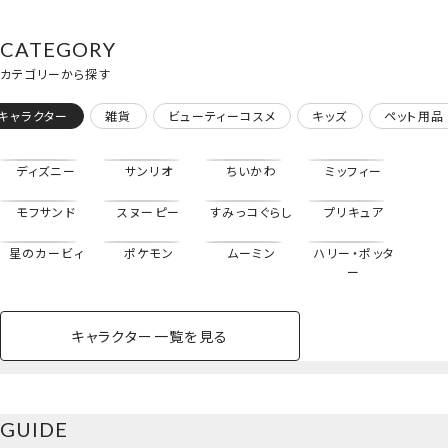
CATEGORY
カテゴリーから探す
キャラクター
雑貨
ビューティーコスメ
キッズ
ペット用品
ディズニー
サンリオ
ちいかわ
ミッフィー
モフサンド
スヌーピー
すみっコぐらし
プリキュア
星のカービィ
ポケモン
ムーミン
ハリー・ポッタ
ー
キャラクター一覧を見る
ペットハウス
コスメセット
スクール
ネイル
シャドウ・チー
ペットベッド
アパレル
ヘア
ハンドクリーム
ペット用品
ボディケア
ホビー
バスボール
スキンケア
小型犬
ホーム
ミニタオル＜悟空/ベジータ/悟空＆ベジータ＞
ク
ベースメイク・メ
雑貨その他
猫
メイク道具
コスメその他
GUIDE
バッグ・タオル・
イクアップ
ヘアグッズ
マニキュア
リップ・グロス