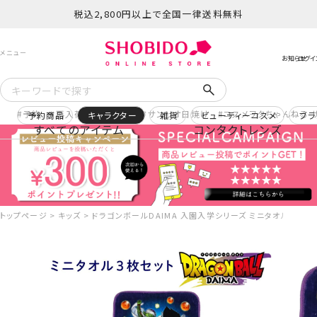
税込2,800円以上で全国一律送料無料
予約
再入荷
ヒロアカ
サンリオ日焼け
コスメヲタちゃんねる 
予約商品
キャラクター
雑貨
ビューティーコスメ
ブラ
すべてのアイテム
コンタクトレンズ
トップページ
キッズ
ドラゴンボールDAIMA 入園入学シリーズ ミニタオル3枚組 D