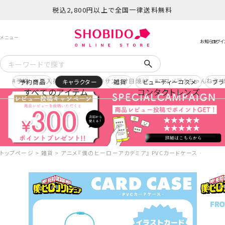
税込2,800円以上で全国一律送料無料
予約
再入荷
ヒロアカ
サンリオ日焼け
コスメヲタちゃんねる 
予約商品
キャラクター
雑貨
ビューティーコスメ
ブラ
すべてのアイテム
コンタクトレンズ
トップページ
雑貨
アニメ『僕のヒーローアカデミア』 PVCカードケース ＜ 轟焦凍 