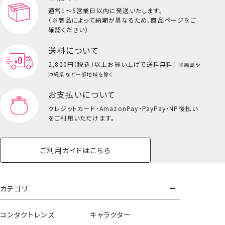
通常1～5営業日以内に発送いたします。
（※商品によって納期が異なるため、商品ページをご
キッズ一覧を見る
確認ください）
送料について
2,800円（税込）以上
お買い上げで送料無料！
※離島や
沖縄県など一部地域を除く
お支払いについて
クレジットカード・
AmazonPay・PayPay・NP後払い
をご利用いただけます。
ご利用ガイドはこちら
トートバッグ
カテゴリ
＜死柄木弔・荼毘・トガヒミコ＞
コンタクトレンズ
キャラクター