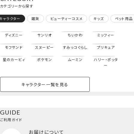
カテゴリーから探す
キャラクター
雑貨
ビューティーコスメ
キッズ
ペット用品
ディズニー
サンリオ
ちいかわ
ミッフィー
モフサンド
スヌーピー
すみっコぐらし
プリキュア
星のカービィ
ポケモン
ムーミン
ハリー・ポッタ
ー
キャラクター一覧を見る
ペットハウス
コスメセット
スクール
ネイル
シャドウ・チー
ペットベッド
アパレル
ヘア
ハンドクリーム
ペット用品
ボディケア
ホビー
バスボール
スキンケア
小型犬
ホーム
ク
トートバッグ
ベースメイク・メ
雑貨その他
猫
メイク道具
コスメその他
GUIDE
バッグ・タオル・
イクアップ
ヘアグッズ
マニキュア
リップ・グロス
＜エンデヴァー・ホークス＞
小物
ご利用ガイド
ペット用品一覧を見る
雑貨一覧を見る
お届けについて
その他
ビューティーコスメ一覧を見る