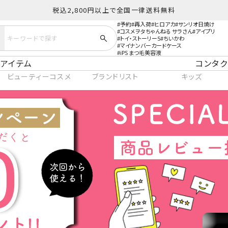
税込2,800円以上で全国一律送料無料
予約
再入荷
ヒロアカ
サンリオ日焼け
コスメヲタちゃんねる サラさん
アイプリ
トイ・ストーリー5
ちいかわ
マイナンバーカードケース
iPS まつ毛美容液
アイテム
コンタク
ビューティーコスメ
ブランドリスト
キッズ