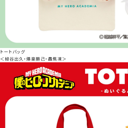
トートバッグ
＜緑谷出久・爆豪勝己・轟焦凍＞