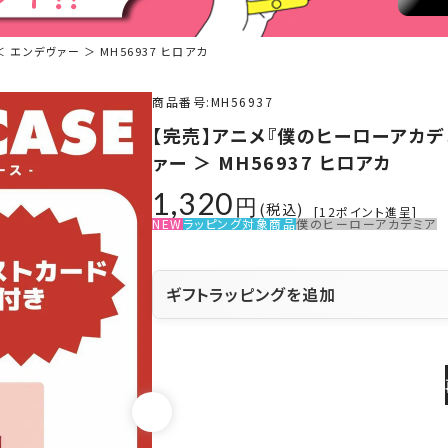
 エンデヴァー ＞ MH56937 ヒロアカ
商品番号
MH56937
【完売】アニメ『僕のヒーローアカデミ
ァー ＞ MH56937 ヒロアカ
1,320
税込
[
12
ポイント進呈]
NEW
ラッピング対象商品
僕のヒーローアカデミア
ギフトラッピングを追加