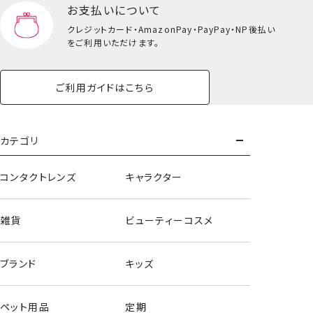
お支払いについて
クレジットカード・
AmazonPay・PayPay・NP後払い
をご利用いただけます。
ご利用ガイドはこちら
トートバッグ
カテゴリ
＜死柄木弔・荼毘・トガヒミコ＞
コンタクトレンズ
キャラクター
雑貨
ビューティーコスメ
ブランド
キッズ
ペット用品
定期