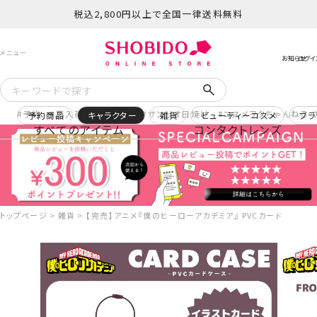
税込2,800円以上で全国一律送料無料
予約
再入荷
ヒロアカ
サンリオ日焼け
コスメヲタちゃんねる 
予約商品
キャラクター
雑貨
ビューティーコスメ
ブラ
すべてのアイテム
コンタクトレンズ
トップページ
雑貨
【完売】アニメ『僕のヒーローアカデミア』 PVCカードケース ＜ 