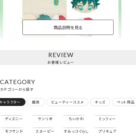
商品説明を見る
REVIEW
トートバッグ
お客様レビュー
＜緑谷出久・爆豪勝己・轟焦凍＞
CATEGORY
カテゴリーから探す
キャラクター
雑貨
ビューティーコスメ
キッズ
ペット用品
ディズニー
サンリオ
ちいかわ
ミッフィー
モフサンド
スヌーピー
すみっコぐらし
プリキュア