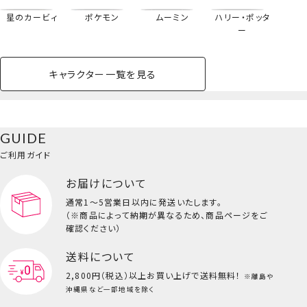
星のカービィ
ポケモン
ムーミン
ハリー・ポッタ
ー
キャラクター一覧を見る
ペットハウス
コスメセット
スクール
ネイル
シャドウ・チー
ペットベッド
アパレル
ヘア
ハンドクリーム
ペット用品
ボディケア
ホビー
バスボール
スキンケア
小型犬
ホーム
ク
トートバッグ
ベースメイク・メ
雑貨その他
猫
メイク道具
コスメその他
GUIDE
バッグ・タオル・
イクアップ
ヘアグッズ
マニキュア
リップ・グロス
＜エンデヴァー・ホークス＞
小物
ご利用ガイド
ペット用品一覧を見る
雑貨一覧を見る
お届けについて
その他
ビューティーコスメ一覧を見る
通常1～5営業日以内に発送いたします。
（※商品によって納期が異なるため、商品ページをご
キッズ一覧を見る
確認ください）
送料について
2,800円（税込）以上
お買い上げで送料無料！
※離島や
沖縄県など一部地域を除く