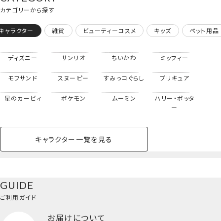
カテゴリーから探す
キャラクター
雑貨
ビューティーコスメ
キッズ
ペット用品
ディズニー
サンリオ
ちいかわ
ミッフィー
モフサンド
スヌーピー
すみっコぐらし
プリキュア
ダイカットヘアクリップ＜ボリス＞
星のカービィ
ポケモン
ムーミン
ハリー・ポッタ
ー
キャラクター一覧を見る
ペットハウス
コスメセット
スクール
ネイル
シャドウ・チー
ペットベッド
アパレル
ヘア
ハンドクリーム
ペット用品
ボディケア
ホビー
バスボール
スキンケア
小型犬
ホーム
ク
ベースメイク・メ
雑貨その他
猫
メイク道具
コスメその他
GUIDE
バッグ・タオル・
イクアップ
ヘアグッズ
マニキュア
リップ・グロス
小物
ご利用ガイド
ペット用品一覧を見る
雑貨一覧を見る
お届けについて
その他
ビューティーコスメ一覧を見る