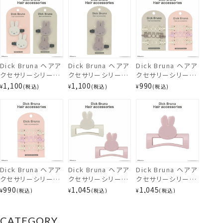
Dick Bruna ヘアア
Dick Bruna ヘアア
Dick Bruna ヘアア
クセサリーシリーズ
クセサリーシリーズ
クセサリーシリーズ
フロッキーダイカッ
フロッキーダイカッ
シルエットアメピン
1,100
1,100
990
¥
税込
¥
税込
¥
税込
ト前髪クリップ 2個
ト前髪クリップ 2個
3個入 ＜ IVORY＆
ダイカットヘアクリップ＜ミッフィー＞
入 ＜ IVORY /
入 ＜ GREIGE ＞
GREIGE / IVORY＆
GREIGE ＞ アイボ
MF46385
PINK ＞ アイボリー
リー グレージュ ミッ
ピンク グレージュ
フィー shobido 粧
ヘアクリップ ミッフ
美堂
ィー shobido 粧美
堂
Dick Bruna ヘアア
Dick Bruna ヘアア
Dick Bruna ヘアア
クセサリーシリーズ
クセサリーシリーズ
クセサリーシリーズ
シルエットアメピン
バンズクリップ ＜
バンズクリップ ＜
990
1,045
1,045
¥
税込
¥
税込
¥
税込
3個入 ＜ IVORY＆
IVORY ＞
PINK ＞ MF46395
PINK ＞ MF46393
MF46394
CATEGORY