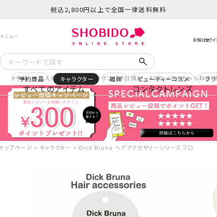
税込2,800円以上で全国一律送料無料
予約
再入荷
ヒロアカ
サンリオ日焼け
コスメヲタちゃんねる 
予約商品
キャラクター
雑貨
ビューティーコスメ
ブラ
すべてのアイテム
コンタクトレンズ
トップページ
キャラクター
Dick Bruna ヘアアクセサリーシリーズ フロッキーダイ