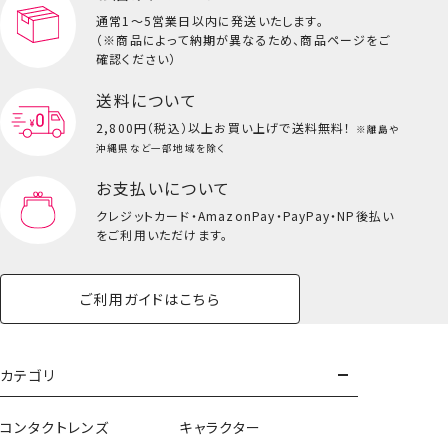
通常1～5営業日以内に発送いたします。
（※商品によって納期が異なるため、商品ページをご
キッズ一覧を見る
確認ください）
送料について
2,800円（税込）以上
お買い上げで送料無料！
※離島や
フロッキーダイカット前髪クリップ＜IVORY＞
沖縄県など一部地域を除く
お支払いについて
クレジットカード・
AmazonPay・PayPay・NP後払い
をご利用いただけます。
ご利用ガイドはこちら
カテゴリ
コンタクトレンズ
キャラクター