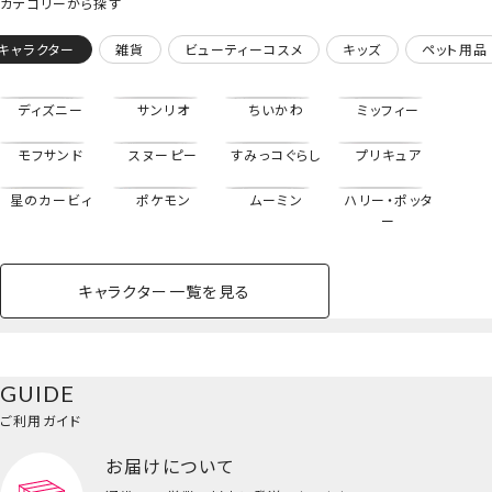
カテゴリーから探す
キャラクター
雑貨
ビューティーコスメ
キッズ
ペット用品
ディズニー
サンリオ
ちいかわ
ミッフィー
モフサンド
スヌーピー
すみっコぐらし
プリキュア
星のカービィ
ポケモン
ムーミン
ハリー・ポッタ
ー
キャラクター一覧を見る
ペットハウス
コスメセット
スクール
ネイル
シャドウ・チー
ペットベッド
アパレル
ヘア
ハンドクリーム
ペット用品
ボディケア
ホビー
バスボール
スキンケア
小型犬
ホーム
ク
ベースメイク・メ
雑貨その他
猫
メイク道具
コスメその他
ハンドクリーム
GUIDE
バッグ・タオル・
イクアップ
ヘアグッズ
マニキュア
リップ・グロス
＜モモンガ＞
小物
ご利用ガイド
ペット用品一覧を見る
雑貨一覧を見る
リップトリートメント
お届けについて
その他
ビューティーコスメ一覧を見る
＜ちいかわ＞