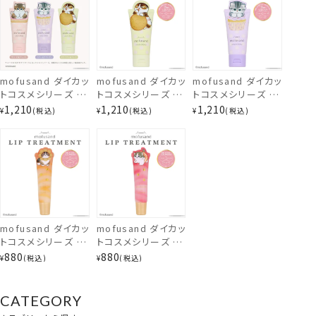
mofusand ダイカッ
mofusand ダイカッ
mofusand ダイカッ
トコスメシリーズ ハ
トコスメシリーズ ハ
トコスメシリーズ ハ
ンドクリーム ＜ピン
ンドクリーム ＜イエ
ンドクリーム ＜パー
1,210
1,210
1,210
¥
税込
¥
税込
¥
税込
ク / イエロー / パー
ロー＞ MD46884
プル＞ MD46885
プル＞ モフサンド
粧美堂 SHONIDO
mofusand ダイカッ
mofusand ダイカッ
トコスメシリーズ リ
トコスメシリーズ リ
ハンドクリーム
ップトリートメント
ップトリートメント
880
880
¥
税込
¥
税込
＜うさぎ＞
＜イエロー＞
＜チェリーピンク＞
MD46887
MD46888
CATEGORY