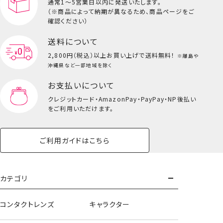
通常1～5営業日以内に発送いたします。
（※商品によって納期が異なるため、商品ページをご
キッズ一覧を見る
確認ください）
送料について
2,800円（税込）以上
お買い上げで送料無料！
※離島や
沖縄県など一部地域を除く
お支払いについて
クレジットカード・
AmazonPay・PayPay・NP後払い
をご利用いただけます。
ご利用ガイドはこちら
カテゴリ
リップトリートメント
コンタクトレンズ
キャラクター
＜ハチワレ＞