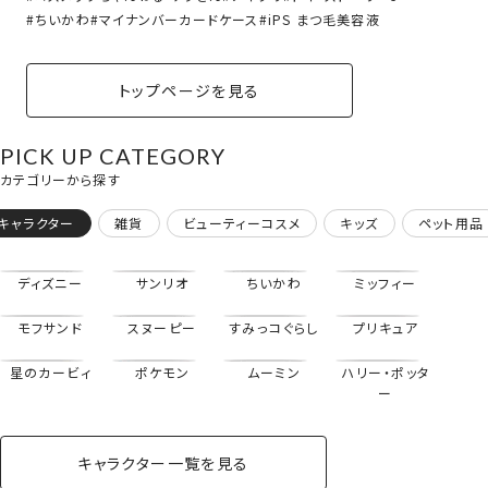
ちいかわ
マイナンバーカードケース
iPS まつ毛美容液
トップページを見る
PICK UP CATEGORY
カテゴリーから探す
キャラクター
雑貨
ビューティーコスメ
キッズ
ペット用品
ディズニー
サンリオ
ちいかわ
ミッフィー
モフサンド
スヌーピー
すみっコぐらし
プリキュア
星のカービィ
ポケモン
ムーミン
ハリー・ポッタ
ー
キャラクター一覧を見る