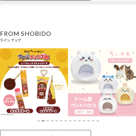
ペットハウス
コスメセット
スクール
ネイル
シャドウ・チー
ペットベッド
アパレル
ヘア
ハンドクリーム
ペット用品
ボディケア
ホビー
バスボール
スキンケア
小型犬
ホーム
ク
ベースメイク・メ
雑貨その他
猫
メイク道具
コスメその他
バッグ・タオル・
イクアップ
ヘアグッズ
マニキュア
リップ・グロス
小物
FROM SHOBIDO
ペット用品一覧を見る
雑貨一覧を見る
ラインナップ
その他
ビューティーコスメ一覧を見る
キッズ一覧を見る