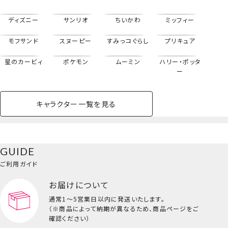
ディズニー
サンリオ
ちいかわ
ミッフィー
モフサンド
スヌーピー
すみっコぐらし
プリキュア
星のカービィ
ポケモン
ムーミン
ハリー・ポッタ
ー
キャラクター一覧を見る
ペットハウス
コスメセット
スクール
ネイル
シャドウ・チー
ペットベッド
アパレル
ヘア
ハンドクリーム
ペット用品
ボディケア
ホビー
バスボール
スキンケア
小型犬
ホーム
ク
ベースメイク・メ
雑貨その他
猫
メイク道具
コスメその他
GUIDE
バッグ・タオル・
イクアップ
ヘアグッズ
マニキュア
リップ・グロス
小物
ご利用ガイド
ペット用品一覧を見る
雑貨一覧を見る
色付リップクリーム＜パープル＞
お届けについて
その他
ビューティーコスメ一覧を見る
はがせるネイル12色セット＜ピンク＞
通常1～5営業日以内に発送いたします。
（※商品によって納期が異なるため、商品ページをご
キッズ一覧を見る
確認ください）