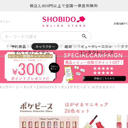
税込2,800円以上で全国一律送料無料
予約
再入荷
ヒロアカ
サンリオ日焼け
コスメヲタちゃんねる 
予約商品
キャラクター
雑貨
ビューティーコスメ
ブラ
すべてのアイテム
コンタクトレンズ
トップページ
キッズ
【50％OFFクーポン】ポケピース ＜ はがせるネイル26色セット