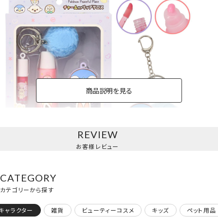
商品説明を見る
REVIEW
お客様レビュー
チャーム付リップグロス＜パープル＞
CATEGORY
色付リップクリーム＜ピンク＞
カテゴリーから探す
キャラクター
雑貨
ビューティーコスメ
キッズ
ペット用品