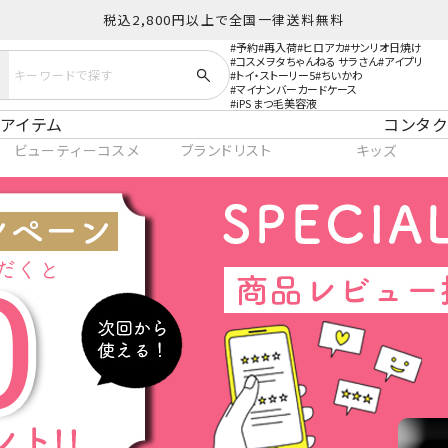
税込2,800円以上で全国一律送料無料
予約
再入荷
ヒロアカ
サンリオ日焼け
コスメヲタちゃんねる サラさん
アイプリ
トイ・ストーリー5
ちいかわ
マイナンバーカードケース
iPS まつ毛美容液
アイテム
コンタク
ビューティーコスメ
ブランドリスト
キッズ