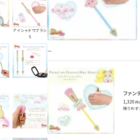
アイシャドウブラシ
S
—
ファン
1,320
残りわず