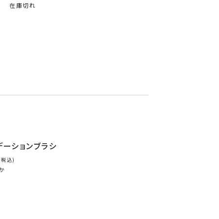
在庫切れ
デーションブラシ
税込
か