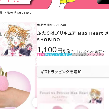
種 ＞ 粧美堂 SHOBIDO
商品番号
PR21248
ふたりはプリキュア Max Heart 
SHOBIDO
1,100
税込
〜
[
10
ポイント進呈]
〜
NEW
ラッピング対象商品
プリキュア
メイクブラシ
ギフトラッピングを追加