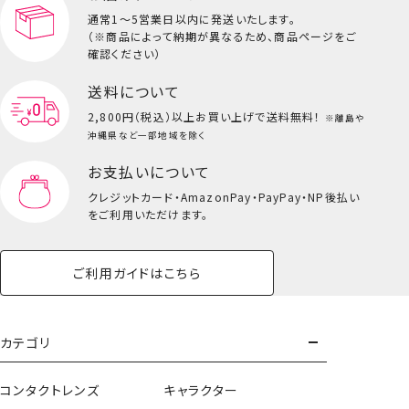
通常1～5営業日以内に発送いたします。
（※商品によって納期が異なるため、商品ページをご
キッズ一覧を見る
確認ください）
送料について
2,800円（税込）以上
お買い上げで送料無料！
※離島や
沖縄県など一部地域を除く
お支払いについて
クレジットカード・
AmazonPay・PayPay・NP後払い
をご利用いただけます。
ご利用ガイドはこちら
専用ポーチ＆メイクブラシ
カテゴリ
3本セット＜アイテム＞
コンタクトレンズ
キャラクター