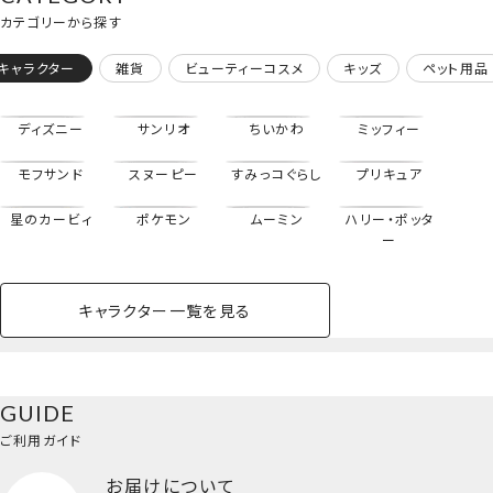
カテゴリーから探す
キャラクター
雑貨
ビューティーコスメ
キッズ
ペット用品
ディズニー
サンリオ
ちいかわ
ミッフィー
モフサンド
スヌーピー
すみっコぐらし
プリキュア
星のカービィ
ポケモン
ムーミン
ハリー・ポッタ
ー
キャラクター一覧を見る
ペットハウス
コスメセット
スクール
ネイル
シャドウ・チー
ペットベッド
アパレル
ヘア
ハンドクリーム
ペット用品
ボディケア
ホビー
バスボール
スキンケア
小型犬
ホーム
ク
専用ポーチ＆メイクブラシ
ベースメイク・メ
雑貨その他
猫
メイク道具
コスメその他
GUIDE
バッグ・タオル・
イクアップ
ヘアグッズ
マニキュア
リップ・グロス
3本セット＜妖精＞
小物
ご利用ガイド
ペット用品一覧を見る
雑貨一覧を見る
お届けについて
その他
ビューティーコスメ一覧を見る