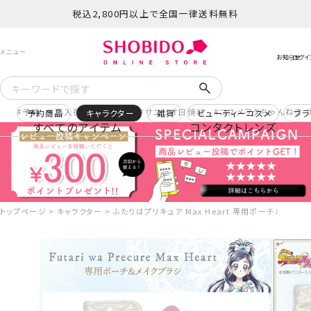
税込2,800円以上で全国一律送料無料
予約
再入荷
ヒロアカ
サンリオ日焼け
コスメヲタちゃんねる 
予約商品
キャラクター
雑貨
ビューティーコスメ
ブラ
すべてのアイテム
コンタクトレンズ
トップページ
キャラクター
ふたりはプリキュア Max Heart 専用ポーチ＆メイクブ